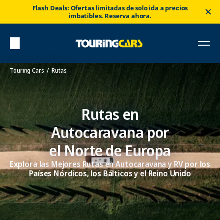
Flash Deals: Ofertas limitadas de solo ida a precios
imbatibles. Reserva ahora.
Touring Cars
Rutas
Rutas en
Autocaravana por
el Norte de Europa
Explora las Mejores Rutas en Autocaravana y RV por los
Países Nórdicos, los Bálticos y el Reino Unido