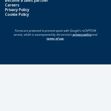
Become a sales partner
Careers
Privacy Policy
Cookie Policy
Forms are protected to prevent spam with Google's reCAPTCHA
service, which is accompanied by the service's
privacy policy
and
terms of use
.