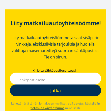
Liity matkailuautoyhteisöömme!
Liity matkailuautoyhteisöömme ja saat sisäpiirin
vinkkejä, eksklusiivisia tarjouksia ja huolella
valittuja maisemareittejä suoraan sähköpostiisi.
Tie on sinun.
Kirjoita sähköpostiosoitteesi...
Lähettämällä tämän lomakkeen hyväksyt, että tietojasi käsitellään
tietosuojakäytäntömme
mukaisesti.