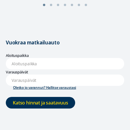
Vuokraa matkailuauto
Aloituspaikka
Varauspäivät
Oletko jo varannut? Hallitse varaustasi
Katso hinnat ja saatavuus