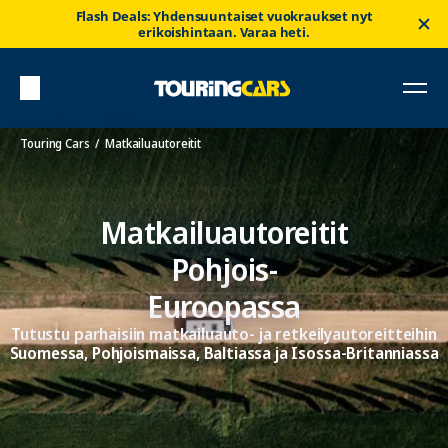
Flash Deals: Yhdensuuntaiset vuokraukset nyt
erikoishintaan. Varaa heti.
Touring Cars
Matkailuautoreitit
Matkailuautoreitit
Pohjois-
Euroopassa
Tutustu parhaisiin matkailuauto- ja retkeilyautoreitteihin
Suomessa, Pohjoismaissa, Baltiassa ja Isossa-Britanniassa