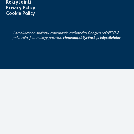
Rekrytointi
Privacy Policy
Cookie Policy
Lomakkeet on suojattu roskapostin estämiseksi Googlen reCAPTCHA-
palvelulla, johon liittyy palvelun
tietosuojakäytäntö
ja
käyttöehdot
.