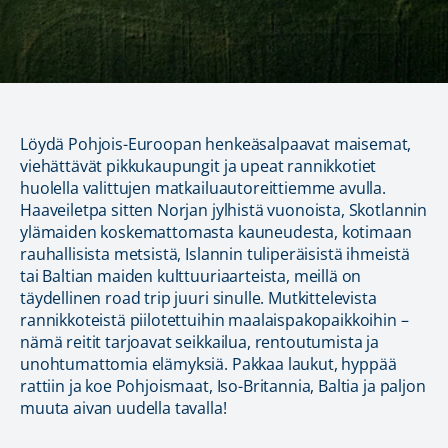
Löydä Pohjois-Euroopan henkeäsalpaavat maisemat,
viehättävät pikkukaupungit ja upeat rannikkotiet
huolella valittujen matkailuautoreittiemme avulla.
Haaveiletpa sitten Norjan jylhistä vuonoista, Skotlannin
ylämaiden koskemattomasta kauneudesta, kotimaan
rauhallisista metsistä, Islannin tuliperäisistä ihmeistä
tai Baltian maiden kulttuuriaarteista, meillä on
täydellinen road trip juuri sinulle. Mutkittelevista
rannikkoteistä piilotettuihin maalaispakopaikkoihin –
nämä reitit tarjoavat seikkailua, rentoutumista ja
unohtumattomia elämyksiä. Pakkaa laukut, hyppää
rattiin ja koe Pohjoismaat, Iso-Britannia, Baltia ja paljon
muuta aivan uudella tavalla!