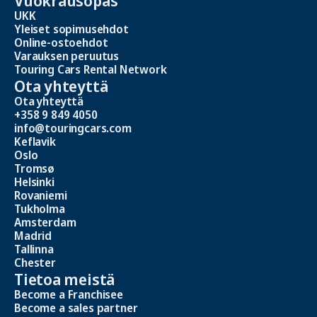
UKK
Yleiset sopimusehdot
Online-ostoehdot
Varauksen peruutus
Touring Cars Rental Network
Ota yhteyttä
Ota yhteyttä
+358 9 849 4050
info@touringcars.com
Keflavik
Oslo
Tromsø
Helsinki
Rovaniemi
Tukholma
Amsterdam
Madrid
Tallinna
Chester
Tietoa meistä
Become a Franchisee
Become a sales partner