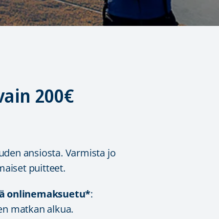
vain 200€
uden ansiosta. Varmista jo
maiset puitteet.
nä onlinemaksuetu*
:
en matkan alkua.