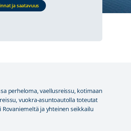
innat ja saatavuus
issa perheloma, vaellusreissu, kotimaan
reissu, vuokra-asuntoautolla toteutat
i Rovaniemeltä ja yhteinen seikkailu