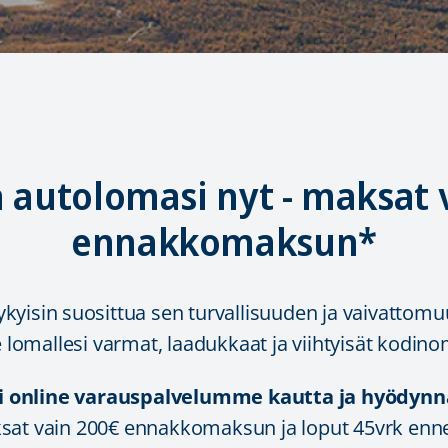
 autolomasi nyt - maksat 
ennakkomaksun*
kyisin suosittua sen turvallisuuden ja vaivattomu
 lomallesi varmat, laadukkaat ja viihtyisät kodino
i online varauspalvelumme kautta ja hyödyn
sat vain 200€ ennakkomaksun ja loput 45vrk enn