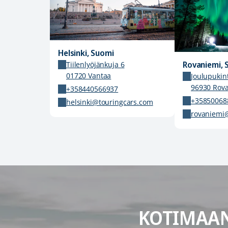
Helsinki, Suomi
Rovaniemi, 
Tiilenlyöjänkuja 6
01720 Vantaa
Joulupukint
96930 Rov
+358440566937
+35850068
helsinki@touringcars.com
rovaniemi
KOTIMAAN