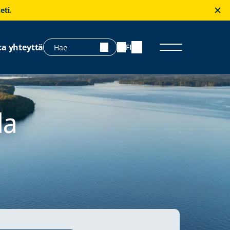
eti.
ta yhteyttä
FI
la