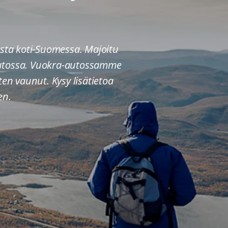
sta koti-Suomessa. Majoitu
uautossa. Vuokra-autossamme
ten vaunut. Kysy lisätietoa
en.