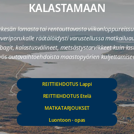
KALASTAMAAN
kesän lomasta tai rentouttavasta viikonloppureissu
kaveriporukalle räätälöidysti varustellussa matkail
lfbagit, kalastusvälineet, metsästystarvikkeet kuin las
ös autovaihtoehdoista maastopyörien kuljettamise
REITTIEHDOTUS Lappi
REITTIEHDOTUS Etelä
MATKATARJOUKSET
Luontoon - opas