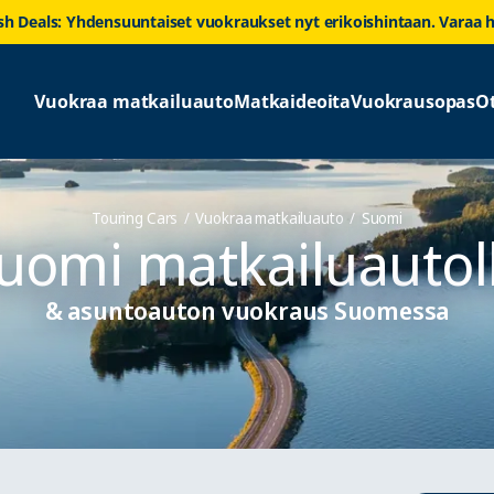
sh Deals: Yhdensuuntaiset vuokraukset nyt erikoishintaan. Varaa h
Vuokraa matkailuauto
Matkaideoita
Vuokrausopas
O
Touring Cars
Vuokraa matkailuauto
Suomi
uomi matkailuautol
& asuntoauton vuokraus Suomessa