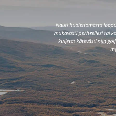
Nauti huolettomasta loppu
mukavasti perheellesi tai 
kuljetat kätevästi niin go
my