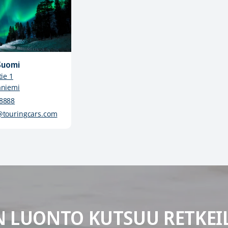
Suomi
ie 1
aniemi
8888
@touringcars.com
 LUONTO KUTSUU RETKEI