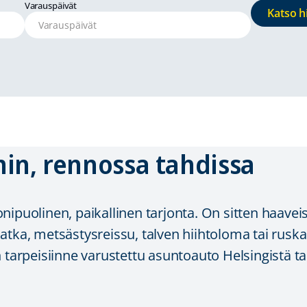
Varauspäivät
Katso h
min, rennossa tahdissa
nipuolinen, paikallinen tarjonta. On sitten haave
tka, metsästysreissu, talven hiihtoloma tai ruska
 tarpeisiinne varustettu asuntoauto Helsingistä ta