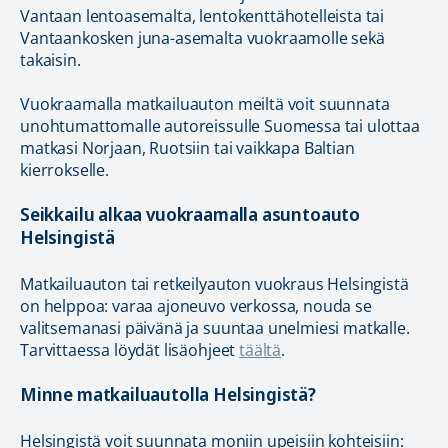
Vantaan lentoasemalta, lentokenttähotelleista tai
Vantaankosken juna-asemalta vuokraamolle sekä
takaisin.
Vuokraamalla matkailuauton meiltä voit suunnata
unohtumattomalle autoreissulle Suomessa tai ulottaa
matkasi Norjaan, Ruotsiin tai vaikkapa Baltian
kierrokselle.
Seikkailu alkaa vuokraamalla asuntoauto
Helsingistä
Matkailuauton tai retkeilyauton vuokraus Helsingistä
on helppoa: varaa ajoneuvo verkossa, nouda se
valitsemanasi päivänä ja suuntaa unelmiesi matkalle.
Tarvittaessa löydät lisäohjeet
täältä
.
Minne matkailuautolla Helsingistä?
Helsingistä voit suunnata moniin upeisiin kohteisiin: