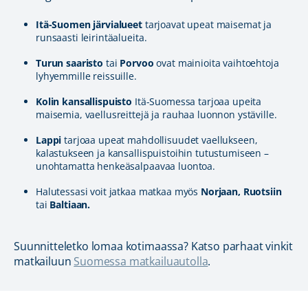
Itä-Suomen järvialueet
tarjoavat upeat maisemat ja
runsaasti leirintäalueita.
Turun saaristo
tai
Porvoo
ovat mainioita vaihtoehtoja
lyhyemmille reissuille.
Kolin kansallispuisto
Itä-Suomessa tarjoaa upeita
maisemia, vaellusreittejä ja rauhaa luonnon ystäville.
Lappi
tarjoaa upeat mahdollisuudet vaellukseen,
kalastukseen ja kansallispuistoihin tutustumiseen –
unohtamatta henkeäsalpaavaa luontoa.
Halutessasi voit jatkaa matkaa myös
Norjaan, Ruotsiin
tai
Baltiaan.
Suunnitteletko lomaa kotimaassa? Katso parhaat vinkit
matkailuun
Suomessa matkailuautolla
.