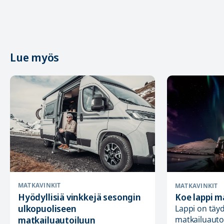
Lue myös
MATKAVINKIT
MATKAVINKIT
Hyödyllisiä vinkkejä sesongin
Koe lappi m
ulkopuoliseen
Lappi on täy
matkailuautoiluun
matkailuauto