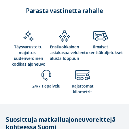
Parasta vastinetta rahalle
Täysvarusteltu
Ensiluokkainen
Ilmaiset
majoitus -
asiakaspalvelu
lentokenttäkuljetukset
uudenveroinen
alusta loppuun
kodikas ajoneuvo
24/7 tiepalvelu
Rajattomat
kilometrit
Suosittuja matkailuajoneuvoreittejä
kohteessa Suomi