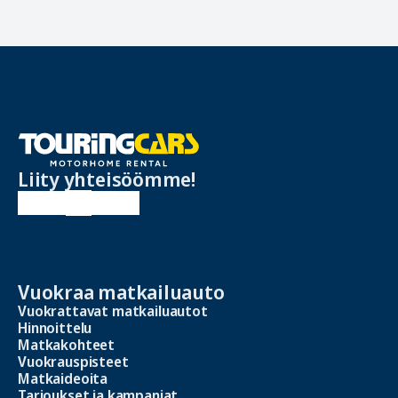
Liity yhteisöömme!
Vuokraa matkailuauto
Vuokrattavat matkailuautot
Hinnoittelu
Matkakohteet
Vuokrauspisteet
Matkaideoita
Tarjoukset ja kampanjat