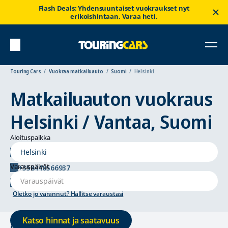
Flash Deals: Yhdensuuntaiset vuokraukset nyt
erikoishintaan. Varaa heti.
Touring Cars
Vuokraa matkailuauto
Suomi
Helsinki
Matkailuauton vuokraus
Helsinki / Vantaa, Suomi
Aloituspaikka
Tiilenlyöjänkuja 6, 01720 Vantaa
Varauspäivät
+358440566937
helsinki@touringcars.com
Oletko jo varannut? Hallitse varaustasi
Katso hinnat ja saatavuus