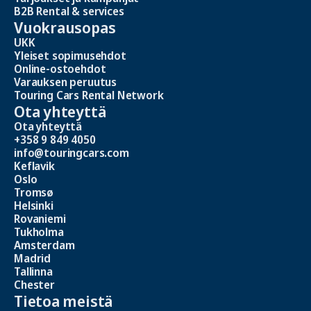
B2B Rental & services
Vuokrausopas
UKK
Yleiset sopimusehdot
Online-ostoehdot
Varauksen peruutus
Touring Cars Rental Network
Ota yhteyttä
Ota yhteyttä
+358 9 849 4050
info@touringcars.com
Keflavik
Oslo
Tromsø
Helsinki
Rovaniemi
Tukholma
Amsterdam
Madrid
Tallinna
Chester
Tietoa meistä