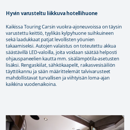
Hyvin varusteltu liikkuva hotellihuone
Kaikissa Touring Carsin vuokra-ajoneuvoissa on täysin
varustettu keittiö, tyylikäs kylpyhuone suihkuineen
sekä laadukkaat patjat levollisten yöunien
takaamiseksi. Autojen valaistus on toteutettu akkua
säästävillä LED-valoilla, joita voidaan säätää helposti
ohjauspaneelien kautta mm. sisälämpötila-asetusten
lisäksi. Rengaskiilat, sähkökaapelit, raikasvesisäiliön
täyttökannu ja sään määrittelemät talvivarusteet
mahdollistavat turvallisen ja viihtyisän loma-ajan
kaikkina vuodenaikoina.