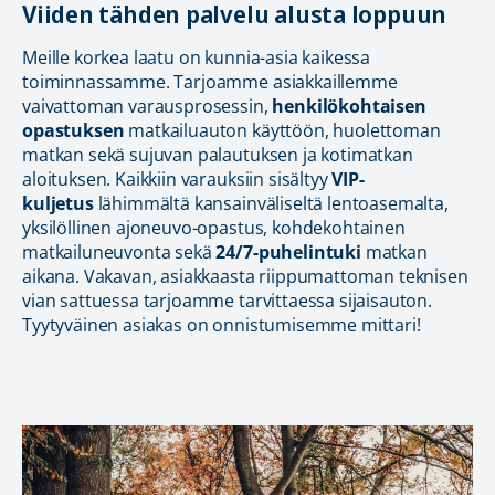
Viiden tähden palvelu alusta loppuun
Meille korkea laatu on kunnia-asia kaikessa
toiminnassamme. Tarjoamme asiakkaillemme
vaivattoman varausprosessin,
henkilökohtaisen
opastuksen
matkailuauton käyttöön, huolettoman
matkan sekä sujuvan palautuksen ja kotimatkan
aloituksen. Kaikkiin varauksiin sisältyy
VIP-
kuljetus
lähimmältä kansainväliseltä lentoasemalta,
yksilöllinen ajoneuvo-opastus, kohdekohtainen
matkailuneuvonta sekä
24/7-puhelintuki
matkan
aikana. Vakavan, asiakkaasta riippumattoman teknisen
vian sattuessa tarjoamme tarvittaessa sijaisauton.
Tyytyväinen asiakas on onnistumisemme mittari!