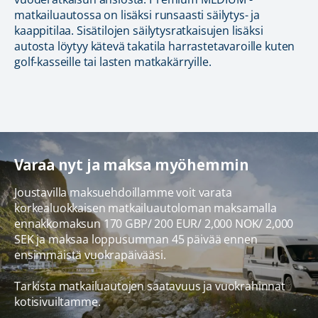
matkailuautossa on lisäksi runsaasti säilytys- ja
kaappitilaa. Sisätilojen säilytysratkaisujen lisäksi
autosta löytyy kätevä takatila harrastetavaroille kuten
golf-kasseille tai lasten matkakärryille.
Varaa nyt ja maksa myöhemmin
Joustavilla maksuehdoillamme voit varata
korkealuokkaisen matkailuautoloman maksamalla
ennakkomaksun 170 GBP/ 200 EUR/ 2,000 NOK/ 2,000
SEK ja maksaa loppusumman 45 päivää ennen
ensimmäistä vuokrapäivääsi.
Tarkista matkailuautojen saatavuus ja vuokrahinnat
kotisivuiltamme.