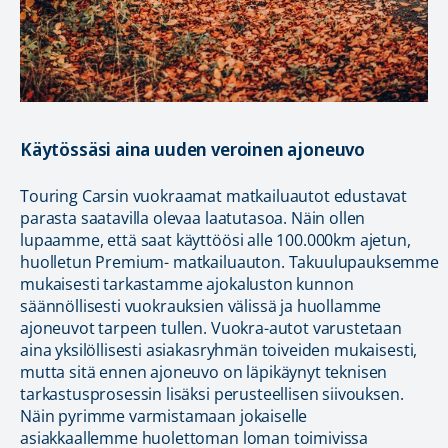
Käytössäsi aina uuden veroinen ajoneuvo
Touring Carsin vuokraamat matkailuautot edustavat
parasta saatavilla olevaa laatutasoa. Näin ollen
lupaamme, että saat käyttöösi alle 100.000km ajetun,
huolletun Premium- matkailuauton. Takuulupauksemme
mukaisesti tarkastamme ajokaluston kunnon
säännöllisesti vuokrauksien välissä ja huollamme
ajoneuvot tarpeen tullen. Vuokra-autot varustetaan
aina yksilöllisesti asiakasryhmän toiveiden mukaisesti,
mutta sitä ennen ajoneuvo on läpikäynyt teknisen
tarkastusprosessin lisäksi perusteellisen siivouksen.
Näin pyrimme varmistamaan jokaiselle
asiakkaallemme huolettoman loman toimivissa