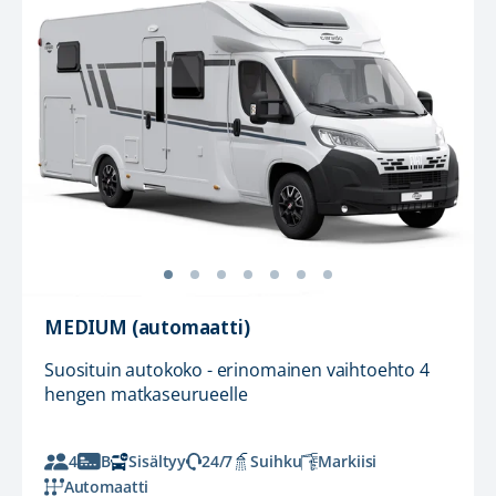
MEDIUM (automaatti)
Suosituin autokoko - erinomainen vaihtoehto 4
hengen matkaseurueelle
4
B
Sisältyy
24/7
Suihku
Markiisi
Automaatti