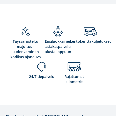
Täysvarusteltu
Ensiluokkainen
Lentokenttäkuljetukset
majoitus -
asiakaspalvelu
uudenveroinen
alusta loppuun
kodikas ajoneuvo
24/7 tiepalvelu
Rajattomat
kilometrit