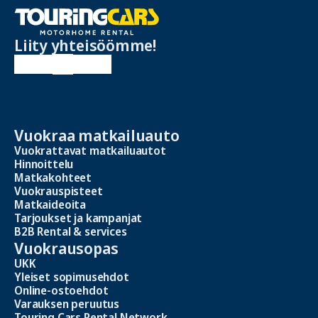
Liity yhteisöömme!
Vuokraa matkailuauto
Vuokrattavat matkailuautot
Hinnoittelu
Matkakohteet
Vuokrauspisteet
Matkaideoita
Tarjoukset ja kampanjat
B2B Rental & services
Vuokrausopas
UKK
Yleiset sopimusehdot
Online-ostoehdot
Varauksen peruutus
Touring Cars Rental Network