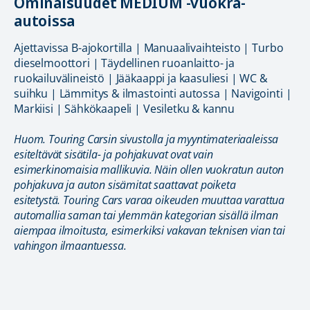
Ominaisuudet MEDIUM -vuokra-
autoissa
Ajettavissa B-ajokortilla | Manuaalivaihteisto | Turbo
dieselmoottori | Täydellinen ruoanlaitto- ja
ruokailuvälineistö | Jääkaappi ja kaasuliesi | WC &
suihku | Lämmitys & ilmastointi autossa | Navigointi |
Markiisi | Sähkökaapeli | Vesiletku & kannu
Huom. Touring Carsin sivustolla ja myyntimateriaaleissa
esiteltävät sisätila- ja pohjakuvat ovat vain
esimerkinomaisia mallikuvia. Näin ollen vuokratun auton
pohjakuva ja auton sisämitat saattavat poiketa
esitetystä. Touring Cars varaa oikeuden muuttaa varattua
automallia saman tai ylemmän kategorian sisällä ilman
aiempaa ilmoitusta, esimerkiksi vakavan teknisen vian tai
vahingon ilmaantuessa.