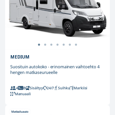
MEDIUM
Suosituin autokoko - erinomainen vaihtoehto 4
hengen matkaseurueelle
4
B
Sisältyy
24/7
Suihku
Markiisi
Manuaali
Matkailuauto