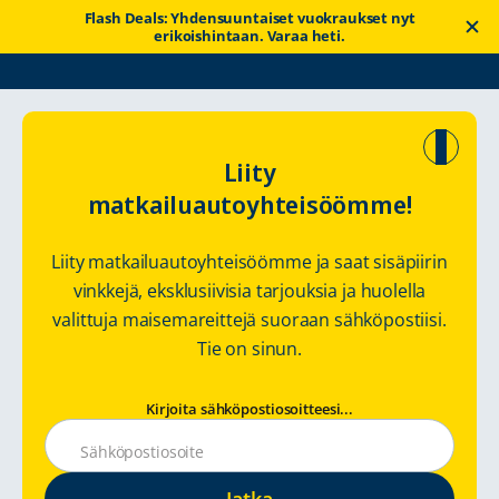
Flash Deals: Yhdensuuntaiset vuokraukset nyt
erikoishintaan. Varaa heti.
Touring Cars
Vuokrausopas
Matkailuauton varaaminen
Liity
matkailuautoyhteisöömme!
Matkailu- ja
Liity matkailuautoyhteisöömme ja saat sisäpiirin
retkeilyauton
vinkkejä, eksklusiivisia tarjouksia ja huolella
valittuja maisemareittejä suoraan sähköpostiisi.
varaukset
Tie on sinun.
Helposti ja turvallisesti
Kirjoita sähköpostiosoitteesi...