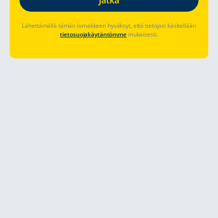
Lähettämällä tämän lomakkeen hyväksyt, että tietojasi käsitellään
tietosuojakäytäntömme
mukaisesti.
Täysvarusteltu
Ensiluokkainen
Lentokenttäkuljetukset
majoitus -
asiakaspalvelu
uudenveroinen
alusta loppuun
kodikas ajoneuvo
24/7 tiepalvelu
Rajattomat
kilometrit