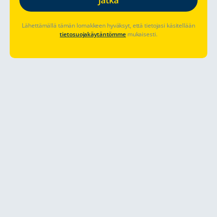
Lähettämällä tämän lomakkeen hyväksyt, että tietojasi käsitellään
tietosuojakäytäntömme
mukaisesti.
Matkailuau
UKK