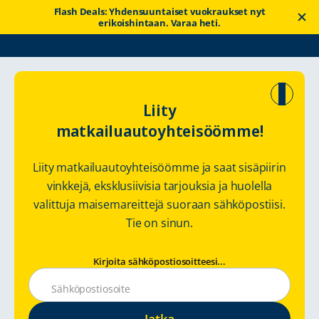
Flash Deals: Yhdensuuntaiset vuokraukset nyt
erikoishintaan. Varaa heti.
Touring Cars
Vuokrausopas
Liity
matkailuautoyhteisöömme!
Yleistietoa auton
Liity matkailuautoyhteisöömme ja saat sisäpiirin
vuokrauksesta
vinkkejä, eksklusiivisia tarjouksia ja huolella
valittuja maisemareittejä suoraan sähköpostiisi.
Joustava ja turvallinen matkailuautojen vuokrauskokemus
Tie on sinun.
Kirjoita sähköpostiosoitteesi...