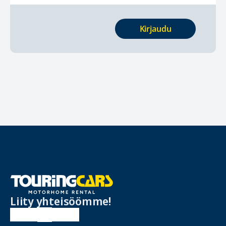
Kirjaudu
Liity yhteisöömme!