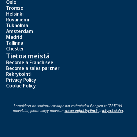
Oslo
Tromsø
Helsinki
Rovaniemi
Tukholma
Amsterdam
Madrid
Tallinna
Chester
Tietoa meistä
Become a Franchisee
Become a sales partner
Rekrytointi
Privacy Policy
Cookie Policy
Lomakkeet on suojattu roskapostin estämiseksi Googlen reCAPTCHA-
palvelulla, johon liittyy palvelun
tietosuojakäytäntö
ja
käyttöehdot
.