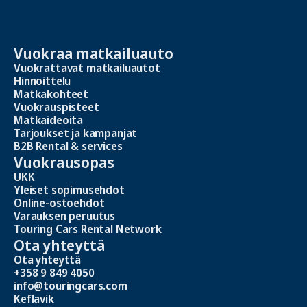
Vuokraa matkailuauto
Vuokrattavat matkailuautot
Hinnoittelu
Matkakohteet
Vuokrauspisteet
Matkaideoita
Tarjoukset ja kampanjat
B2B Rental & services
Vuokrausopas
UKK
Yleiset sopimusehdot
Online-ostoehdot
Varauksen peruutus
Touring Cars Rental Network
Ota yhteyttä
Ota yhteyttä
+358 9 849 4050
info@touringcars.com
Keflavik