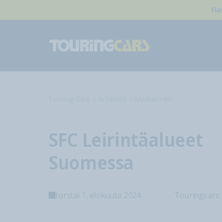
Fla
Touring Cars
Artikkelit
Matkavinkit
SFC Leirintäalueet
Suomessa
torstai 1. elokuuta 2024
Touringcars