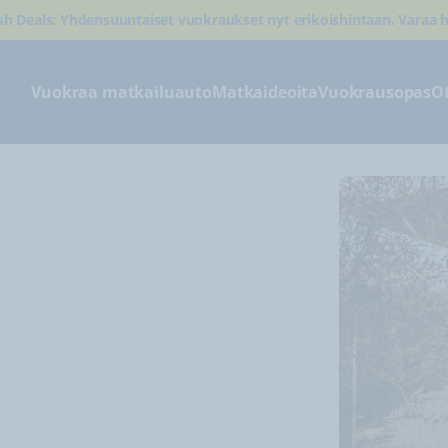
sh Deals: Yhdensuuntaiset vuokraukset nyt erikoishintaan. Varaa h
Vuokraa matkailuauto
Matkaideoita
Vuokrausopas
O