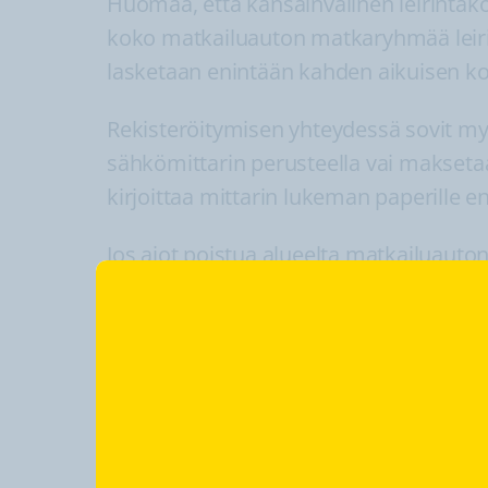
Huomaa, että kansainvälinen leirintäk
koko matkailuauton matkaryhmää leiri
lasketaan enintään kahden aikuisen kot
Rekisteröitymisen yhteydessä sovit myö
sähkömittarin perusteella vai makset
kirjoittaa mittarin lukeman paperille
Jos aiot poistua alueelta matkailuauton
ensin sovittava isännän kanssa, miten
merkitseminen on hyvä ja kohtelias tap
vaivaa.
Tutustu sivuston ohjeisiin 
Alueen ilmoitustaululla tulisi olla kartt