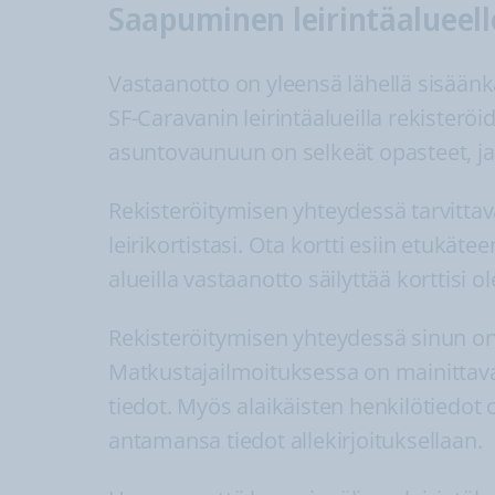
Saapuminen leirintäalueell
Vastaanotto on yleensä lähellä sisäänkäy
SF-Caravanin leirintäalueilla rekisterö
asuntovaunuun on selkeät opasteet, ja s
Rekisteröitymisen yhteydessä tarvittava
leirikortistasi. Ota kortti esiin etukäte
alueilla vastaanotto säilyttää korttisi o
Rekisteröitymisen yhteydessä sinun on
Matkustajailmoituksessa on mainittav
tiedot. Myös alaikäisten henkilötiedot 
antamansa tiedot allekirjoituksellaan.