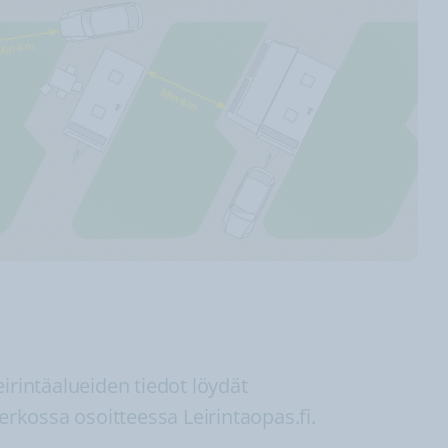
irintäalueiden tiedot löydät
verkossa osoitteessa Leirintaopas.fi.