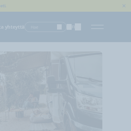
eti.
ta yhteyttä
FI