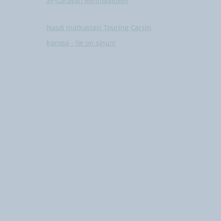
SF-Caravan leirintäalueet
Nauti matkastasi Touring Carsin
kanssa - tie on sinun!