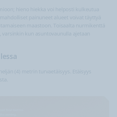
ioon; hieno hiekka voi helposti kulkeutua
mahdolliset painuneet alueet voivat täyttyä
mutamaiseen maastoon. Toisaalta nurmikenttä
as, varsinkin kun asuntovaunulla ajetaan
llessa
neljän (4) metrin turvaetäisyys. Etäisyys
sta.