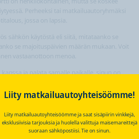
ortti on henkilökohtainen, mutta se koskee
ytyessä. Perheeksi tai matkailuautoryhmäksi
italous, jossa on lapsia.
s sähkön käytöstä eli siitä, mitataanko se
aanko se majoituspäivien määrän mukaan. Voit
 ennen vastaanottoon menoa.
 kanssa ja palata samalle paikalle, sinun on
 paikka merkitään. Varatun paikan
a, joka säästää kaikkien osapuolten aikaa ja
Liity matkailuautoyhteisöömme!
Liity matkailuautoyhteisöömme ja saat sisäpiirin vinkkejä,
ja tapoihin
eksklusiivisia tarjouksia ja huolella valittuja maisemareittejä
suoraan sähköpostiisi. Tie on sinun.
a, josta käyvät ilmi alueen palvelut ja