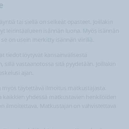
e
ntiä tai siellä on selkeät opasteet. Joillakin
idyt leirintäalueen isännän luona. Myös isännän
e on usein merkitty isännän viirillä.
t tiedot löytyvät kansainvälisestä
en, sillä vastaanotossa sitä pyydetään. Joillakin
leskelusi ajan.
 myös täytettävä ilmoitus matkustajasta.
a kaikkien yhdessä matkustavien henkilöiden
on ilmoitettava. Matkustajan on vahvistettava