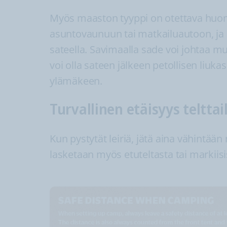
Myös maaston tyyppi on otettava huom
asuntovaunuun tai matkailuautoon, ja 
sateella. Savimaalla sade voi johtaa 
voi olla sateen jälkeen petollisen liuk
ylämäkeen.
Turvallinen etäisyys telttai
Kun pystytät leiriä, jätä aina vähintään 
lasketaan myös etuteltasta tai markiisi