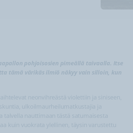
pallon pohjoisosien pimeällä taivaalla. Itse
ta tämä värikäs ilmiö näkyy vain silloin, kun
ihtelevat neonvihreästä violettiin ja siniseen,
iskuntia, ulkoilmaurheilumatkustajia ja
a talvella nauttimaan tästä satumaisesta
a kuin vuokrata ylellinen, täysin varustettu