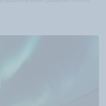
 ja autonvuokrauksen paikallisiin hintoihin
a