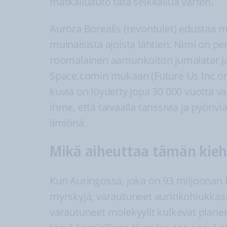
matkailuauto tätä seikkailua varten.
Aurora Borealis (revontulet) edustaa 
muinaisista ajoista lähtien. Nimi on pe
roomalainen aamunkoiton jumalatar ja
Space.comin mukaan (Future Us Inc on 
kuvia on löydetty jopa 30 000 vuotta v
ihme, että taivaalla tanssivia ja pyöriv
ilmiönä.
Mikä aiheuttaa tämän kieh
Kun Auringossa, joka on 93 miljoonan 
myrskyjä, varautuneet aurinkohiukkase
varautuneet molekyylit kulkevat plan