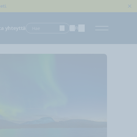
eti.
ta yhteyttä
FI