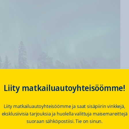
Liity matkailuautoyhteisöömme!
 revontulet
Liity matkailuautoyhteisöömme ja saat sisäpiirin vinkkejä,
eksklusiivisia tarjouksia ja huolella valittuja maisemareittejä
suoraan sähköpostiisi. Tie on sinun.
ulkaissut erityisiä media-alustoja) mukaan