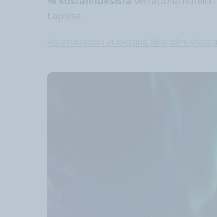
% kustannuksista
verrattuna hotellin
Lapissa.
Asuntoauton vuokraus Skandinaviass