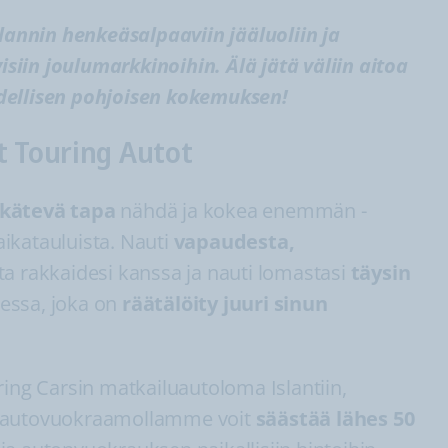
slannin henkeäsalpaaviin jääluoliin ja
yisiin joulumarkkinoihin. Älä jätä väliin aitoa
dellisen pohjoisen kokemuksen!
t Touring Autot
 kätevä tapa
nähdä ja kokea enemmän -
 aikatauluista. Nauti
vapaudesta,
ta rakkaidesi kanssa ja nauti lomastasi
täysin
essa, joka on
räätälöity juuri sinun
ring Carsin matkailuautoloma Islantiin,
toautovuokraamollamme voit
säästää lähes 50