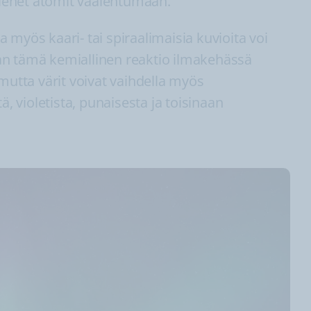
ienet atomit vaalentumaan.
myös kaari- tai spiraalimaisia kuvioita voi
an tämä kemiallinen reaktio ilmakehässä
mutta värit voivat vaihdella myös
ä, violetista, punaisesta ja toisinaan