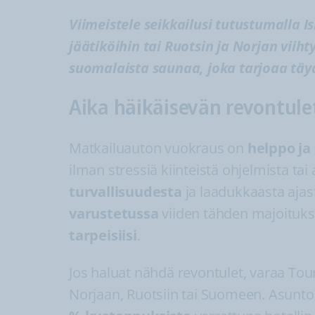
Viimeistele seikkailusi tutustumalla I
jäätiköihin tai Ruotsin ja Norjan viiht
suomalaista saunaa, joka tarjoaa täy
Aika häikäisevän revontule
Matkailuauton vuokraus on
helppo ja
ilman stressiä kiinteistä ohjelmista tai
turvallisuudesta
ja laadukkaasta ajas
varustetussa
viiden tähden majoituks
tarpeisiisi
.
Jos haluat nähdä revontulet, varaa Tou
Norjaan, Ruotsiin tai Suomeen. Asun