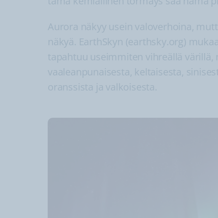
tämä kemiallinen törmäys saa nämä p
Aurora näkyy usein valoverhoina, mutta 
näkyä. EarthSkyn (earthsky.org) muka
tapahtuu useimmiten vihreällä värillä, 
vaaleanpunaisesta, keltaisesta, sinisest
oranssista ja valkoisesta.