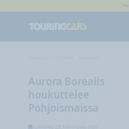
Fla
Touring Cars
Artikkelit
Matkavinkit
Aurora Borealis
houkuttelee
Pohjoismaissa
sunnuntai 23. helmikuuta 2025