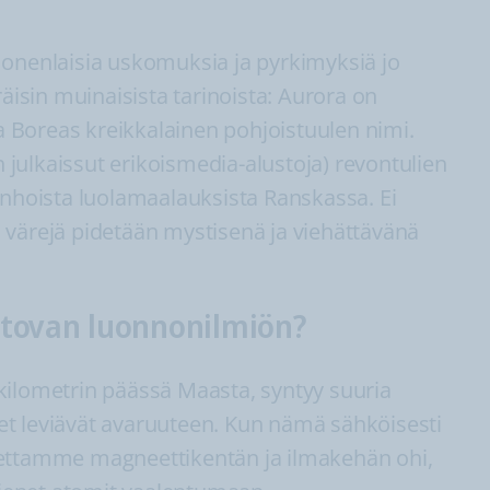
monenlaisia uskomuksia ja pyrkimyksiä jo
räisin muinaisista tarinoista: Aurora on
 Boreas kreikkalainen pohjoistuulen nimi.
julkaissut erikoismedia-alustoja) revontulien
anhoista luolamaalauksista Ranskassa. Ei
iä värejä pidetään mystisenä ja viehättävänä
tovan luonnonilmiön?
kilometrin päässä Maasta, syntyy suuria
t leviävät avaruuteen. Kun nämä sähköisesti
eettamme magneettikentän ja ilmakehän ohi,