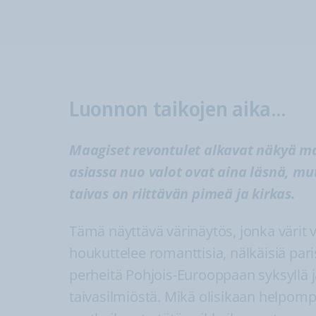
Luonnon taikojen aika...
Maagiset revontulet alkavat näkyä maa
asiassa nuo valot ovat aina läsnä, mut
taivas on riittävän pimeä ja kirkas.
Tämä näyttävä värinäytös, jonka värit va
houkuttelee romanttisia, nälkäisiä par
perheitä Pohjois-Eurooppaan syksyllä j
taivasilmiöstä. Mikä olisikaan helpompa