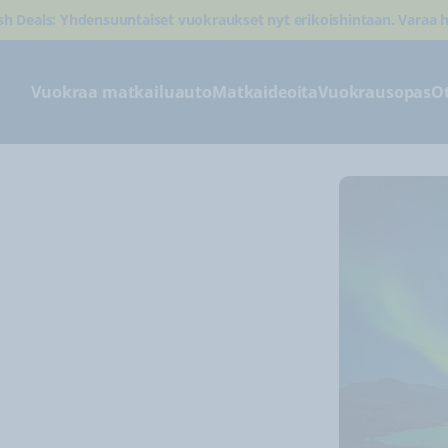
sh Deals: Yhdensuuntaiset vuokraukset nyt erikoishintaan. Varaa h
Vuokraa matkailuauto
Matkaideoita
Vuokrausopas
O