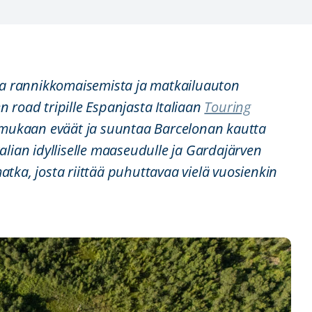
ta rannikkomaisemista ja matkailuauton
road tripille Espanjasta Italiaan
Touring
 mukaan eväät ja suuntaa Barcelonan kautta
Italian idylliselle maaseudulle ja Gardajärven
ka, josta riittää puhuttavaa vielä vuosienkin