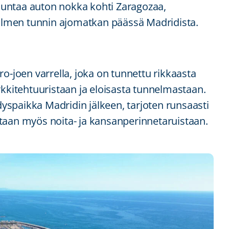
untaa auton nokka kohti Zaragozaa,
lmen tunnin ajomatkan päässä Madridista.
o-joen varrella, joka on tunnettu rikkaasta
rkkitehtuuristaan ja eloisasta tunnelmastaan.
spaikka Madridin jälkeen, tarjoten runsaasti
taan myös noita- ja kansanperinnetaruistaan.