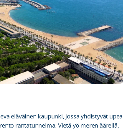
seva eläväinen kaupunki, jossa yhdistyvät upea
 rento rantatunnelma. Vietä yö meren äärellä,