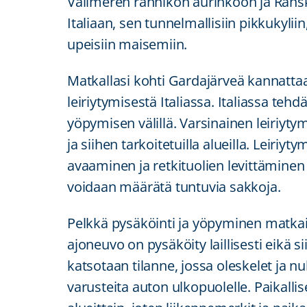
Välimeren rannikon aurinkoon ja Ransk
Italiaan, sen tunnelmallisiin pikkukyli
upeisiin maisemiin.
Matkallasi kohti Gardajärveä kannat
leiriytymisestä Italiassa. Italiassa teh
yöpymisen välillä. Varsinainen leiriytymin
ja siihen tarkoitetuilla alueilla. Leiriy
avaaminen ja retkituolien levittämine
voidaan määrätä tuntuvia sakkoja.
Pelkkä pysäköinti ja yöpyminen matkail
ajoneuvo on pysäköity laillisesti eikä s
katsotaan tilanne, jossa oleskelet ja nu
varusteita auton ulkopuolelle. Paikalli