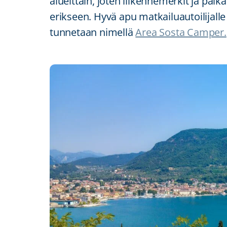
alueittain, joten liikennemerkit ja paik
erikseen. Hyvä apu matkailuautoilijall
tunnetaan nimellä
Area Sosta Camper.