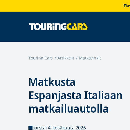
Fla
Touring Cars
Artikkelit
Matkavinkit
Matkusta
Espanjasta Italiaan
matkailuautolla
torstai 4. kesäkuuta 2026