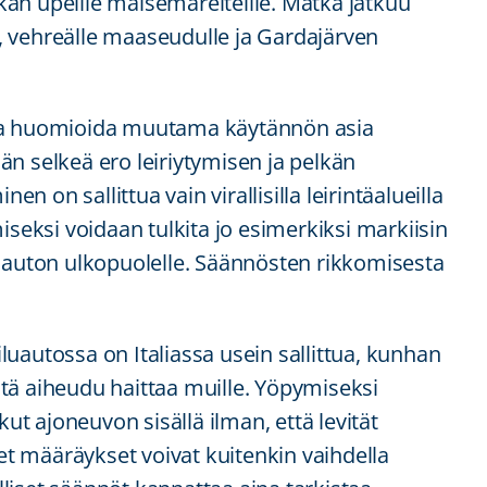
an upeille maisemareiteille. Matka jatkuu
in, vehreälle maaseudulle ja Gardajärven
taa huomioida muutama käytännön asia
dään selkeä ero leiriytymisen ja pelkän
en on sallittua vain virallisilla leirintäalueilla
tymiseksi voidaan tulkita jo esimerkiksi markiisin
n auton ulkopuolelle. Säännösten rikkomisesta
uautossa on Italiassa usein sallittua, kunhan
iitä aiheudu haittaa muille. Yöpymiseksi
kut ajoneuvon sisällä ilman, että levität
set määräykset voivat kuitenkin vaihdella