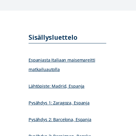
Sisällysluettelo
Espanjasta Italiaan maisemareitti
matkailuautolla
Lähtöpiste: Madrid, Espanja
Pysähdys 1: Zaragoza, Espanja
Pysähdys 2: Barcelona, Espanja