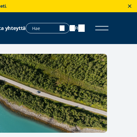
eti.
ta yhteyttä
FI