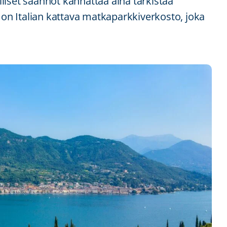
alliset säännöt kannattaa aina tarkistaa
e on Italian kattava matkaparkkiverkosto, joka