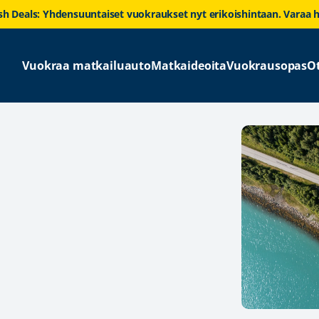
sh Deals: Yhdensuuntaiset vuokraukset nyt erikoishintaan. Varaa h
Vuokraa matkailuauto
Matkaideoita
Vuokrausopas
O