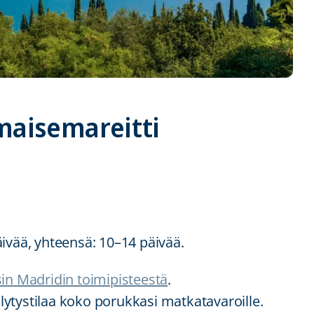
 maisemareitti
ivää, yhteensä: 10–14 päivää.
in Madridin toimipisteestä
.
ytystilaa koko porukkasi matkatavaroille.