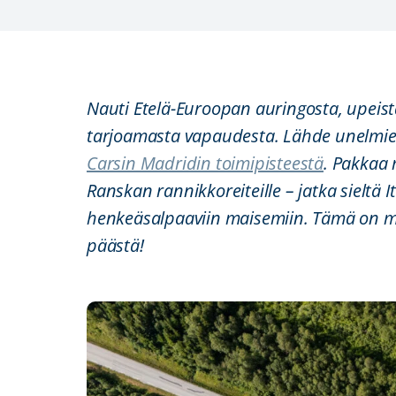
Nauti Etelä-Euroopan auringosta, upeis
tarjoamasta vapaudesta. Lähde unelmien 
Carsin Madridin toimipisteestä
. Pakkaa
Ranskan rannikkoreiteille – jatka sieltä 
henkeäsalpaaviin maisemiin. Tämä on mat
päästä!