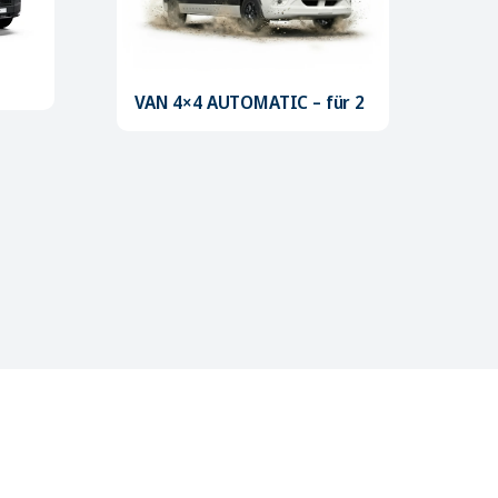
VAN 4×4 AUTOMATIC – für 2
SMA