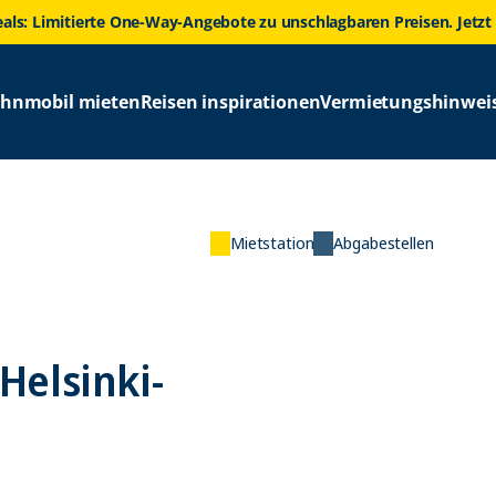
eals: Limitierte One-Way-Angebote zu unschlagbaren Preisen. Jetzt
hnmobil mieten
Reisen inspirationen
Vermietungshinwei
Mietstation
Abgabestellen
elsinki-