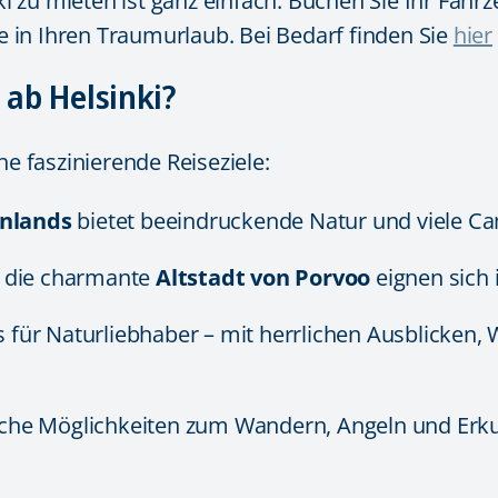
zu mieten ist ganz einfach: Buchen Sie Ihr Fahrz
 in Ihren Traumurlaub. Bei Bedarf finden Sie
hier
ab Helsinki?
he faszinierende Reiseziele:
nnlands
bietet beeindruckende Natur und viele Ca
 die charmante
Altstadt von Porvoo
eignen sich 
s für Naturliebhaber – mit herrlichen Ausblicke
sche Möglichkeiten zum Wandern, Angeln und Erk