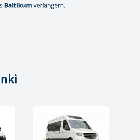
ns
Baltikum
verlängern.
inki