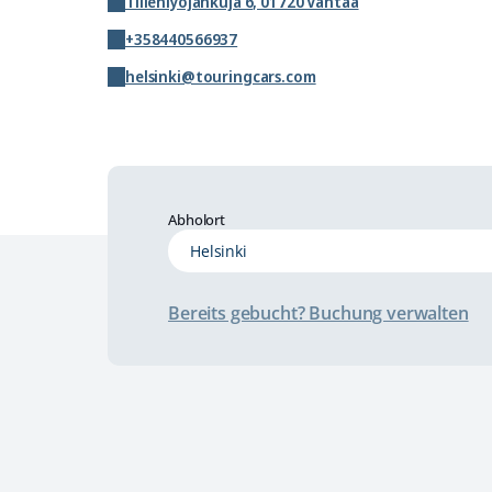
Tiilenlyöjänkuja 6, 01720 Vantaa
+358440566937
helsinki@touringcars.com
Abholort
Bereits gebucht? Buchung verwalten