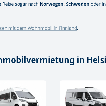
e Reise sogar nach
Norwegen, Schweden
oder i
isen mit dem Wohnmobil in Finnland
.
nmobilvermietung in Hels