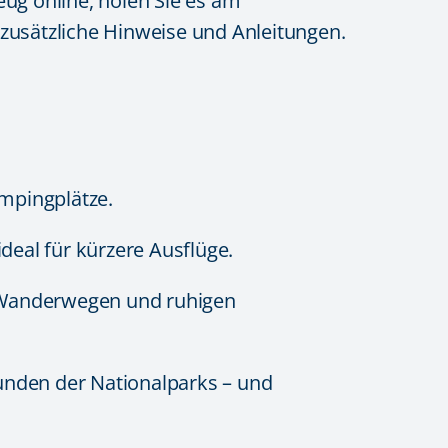
eug online, holen Sie es am
zusätzliche Hinweise und Anleitungen.
mpingplätze.
ideal für kürzere Ausflüge.
n, Wanderwegen und ruhigen
unden der Nationalparks – und