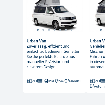
Urban Van
Urban V
Zuverlässig, effizient und
Genießen
einfach zu bedienen. Genießen
Mischun
Sie die perfekte Balance aus
Fahren u
manueller Präzision und
in dies
cleverem Design.
automat
2+1
B
Inkl.
24/7
Manuell
2+1
Automa