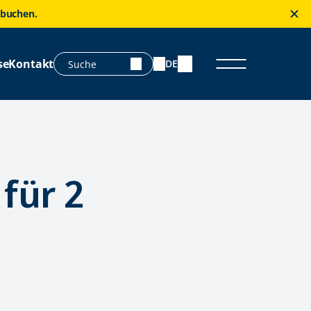
 buchen.
se
Kontakt
DE
für 2