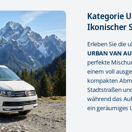
Kategorie U
Ikonischer S
Erleben Sie die u
URBAN VAN
AU
perfekte Misch
einem voll ausg
kompakten Abme
Stadtstraßen un
während das Aufs
ein geräumiges 