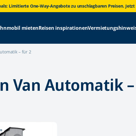
eals: Limitierte One-Way-Angebote zu unschlagbaren Preisen. Jetzt
hnmobil mieten
Reisen inspirationen
Vermietungshinwei
tomatik – für 2
n Van Automatik – 
us