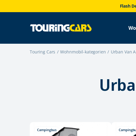
Flash D
Wo
Touring Cars
Wohnmobil-kategorien
Urban Van Au
Urba
Campingbus
Campingb