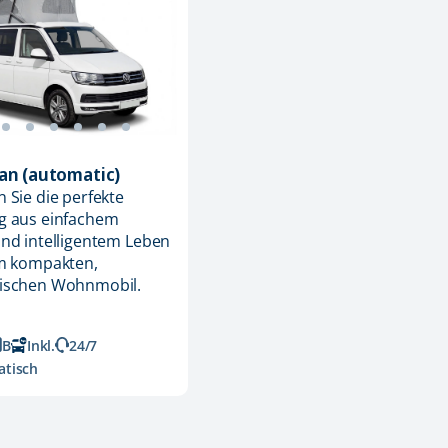
an (automatic)
 Sie die perfekte
g aus einfachem
nd intelligentem Leben
em kompakten,
ischen Wohnmobil.
B
Inkl.
24/7
tisch