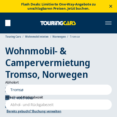
Flash Deals: Limitierte One-Way-Angebote zu
unschlagbaren Preisen. Jetzt buchen.
Touring Cars
Wohnmobil mieten
Norwegen
Tromsø
Wohnmobil- &
Campervermietung
Tromso, Norwegen
Abholort
Ringvegen 21, 9018 Tromso
Abhol- und Rückgabezeit
+47 4009 0845
tromso@touringcars.com
Bereits gebucht? Buchung verwalten