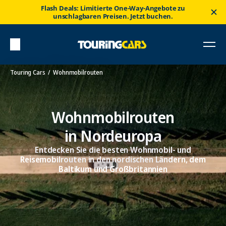
Flash Deals: Limitierte One-Way-Angebote zu
unschlagbaren Preisen. Jetzt buchen.
Touring Cars
Wohnmobilrouten
Wohnmobilrouten
in Nordeuropa
Entdecken Sie die besten Wohnmobil- und
Reisemobilrouten in den nordischen Ländern, dem
Baltikum und Großbritannien