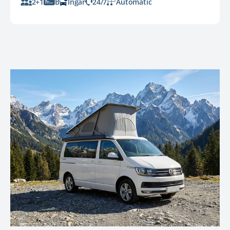
2+1
B
Ingår
24/7
Automatic