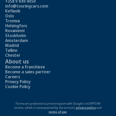
+358 9 849 4050
info@touringcars.com
Keflavik
Oslo
Tromsø
Helsingfors
Rovaniemi
Stockholm
Amsterdam
Madrid
Tallinn
Chester
About us
Become a Franchisee
Become a sales partner
Careers
Privacy Policy
Cookie Policy
Forms are protected to prevent spam with Google's reCAPTCHA
service, which is accompanied by the service's
privacy policy
and
terms of use
.