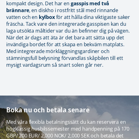
kompakt design. Det har en
gasspis med två
brännare
, en diskho i rostfritt stål med rinnande
vatten och en
kylbox
för att hålla dina viktigaste saker
fräscha. Tack vare den integrerade gasspisen kan du
laga utsökta måltider var du än befinner dig på vägen.
När det är dags att äta är det bara att sätta upp det
invändiga bordet för att skapa en bekväm matplats.
Med integrerade mörkläggningsgardiner och
stämningsfull belysning förvandlas skåpbilen till ett
mysigt vardagsrum så snart solen går ner.
Boka nu och betala senare
Med våra flexibla betalningssätt du kan reservera en
högklassig husbilssemester med handpenning på 170
GBP/ 200 EUR/ 2,000 NOK/ 2,000 SEK och betala det