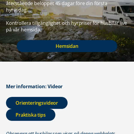
återstående beloppet 45 dagar före din första
hyresdag.
Kontrollera tillgänglighet och hyrpriser för husbilar live
på vår hemsida.
Hemsidan
Mer information: Videor
Orienteringsvideor
Praktiska tips
Observera att husbilar som visas på denna webbplats