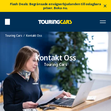
Flash Deals: Begränsade envägserbjudanden till oslagbara
priser. Boka nu.
Touring Cars
Kontakt Oss
Kontakt Oss
Touring Cars