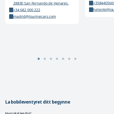
+358440566
28830 San Fernando de Henares.
helsinki@to
+34 682 000 222
madrid@touringcars.com
La bobileventyret ditt begynne
Hvor skal jeg dra?