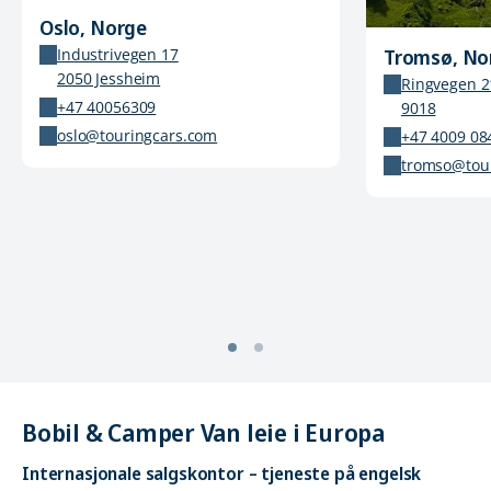
Oslo, Norge
Tromsø, No
Industrivegen 17
2050 Jessheim
Ringvegen 2
+47 40056309
9018
oslo@touringcars.com
+47 4009 08
tromso@tou
Bobil & Camper Van leie i Europa
Internasjonale salgskontor – tjeneste på engelsk