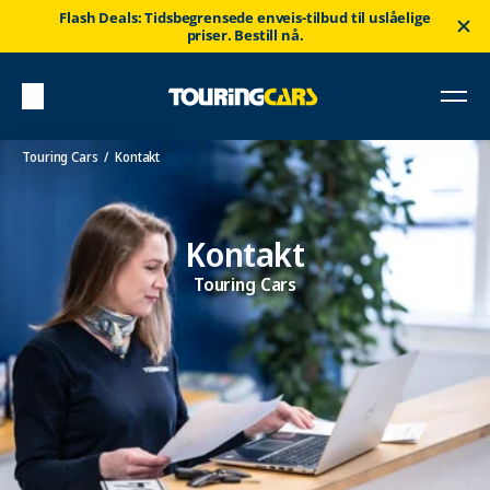
Flash Deals: Tidsbegrensede enveis-tilbud til uslåelige
priser. Bestill nå.
Touring Cars
Kontakt
Kontakt
Touring Cars