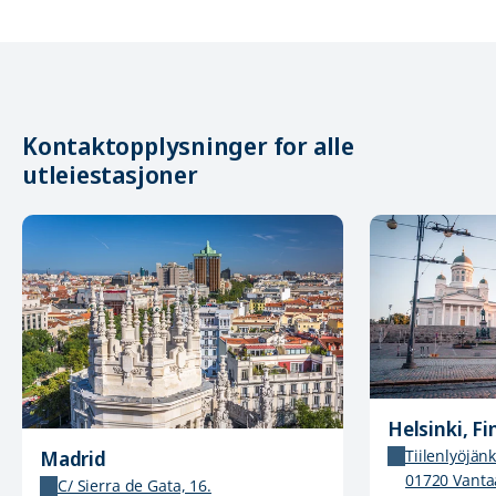
Kontaktopplysninger for alle
utleiestasjoner
Helsinki, Fi
Tiilenlyöjän
Madrid
01720 Vanta
C/ Sierra de Gata, 16.