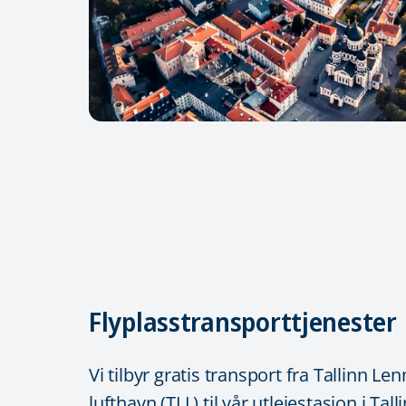
Flyplasstransporttjenester
Vi tilbyr gratis transport fra Tallinn Le
lufthavn (TLL) til vår utleiestasjon i Ta