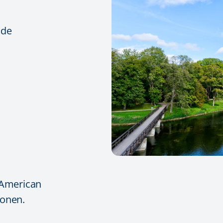
nde
 American
jonen.