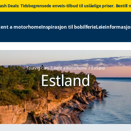
lash Deals: Tidsbegrensede enveis-tilbud til uslåelige priser. Bestill n
Rent a motorhome
Inspirasjon til bobilferie
Leieinformasjo
Touring Cars
Rent a motorhome
Estland
Estland