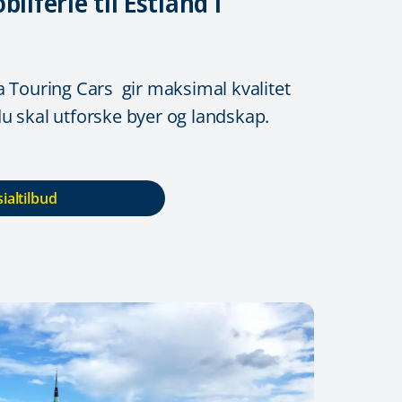
bilferie til Estland i
a Touring Cars gir maksimal kvalitet
u skal utforske byer og landskap.
ialtilbud