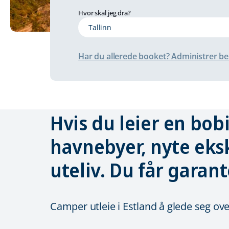
Hvor skal jeg dra?
Har du allerede booket? Administrer bes
Hvis du leier en bob
havnebyer, nyte eks
uteliv. Du får garant
Camper utleie i Estland å glede seg ov