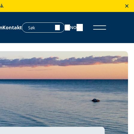
å.
n
Kontakt
NO