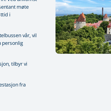
esentant møte
tid i
telbussen vår, vil
 personlig
on, tilbyr vi
estasjon fra