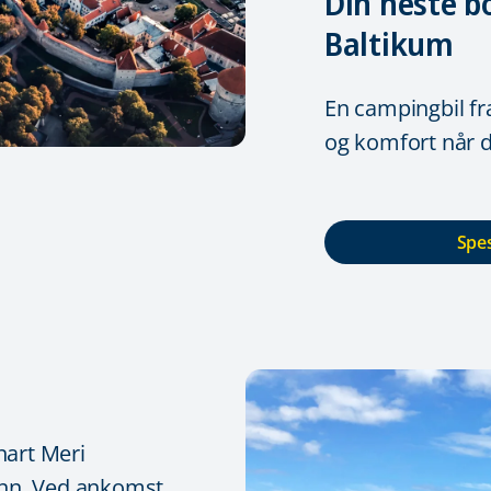
Din neste bo
Baltikum
En campingbil fr
og komfort når d
Spes
nnart Meri
llinn. Ved ankomst