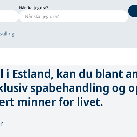
Når skal jeg dra?
tilling
il i Estland, kan du blant 
klusiv spabehandling og op
ert minner for livet.
er