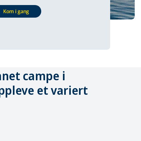
Kom i gang
annet campe i
pleve et variert