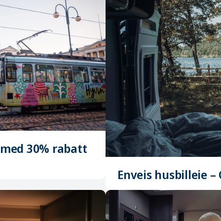
i med 30% rabatt
Enveis husbilleie 