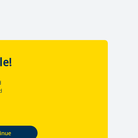
le!
d
d