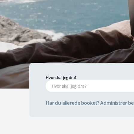
Hvor skal jeg dra?
Har du allerede booket? Administrer bes