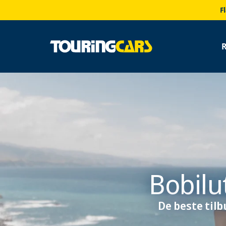
F
Bobilu
De beste til