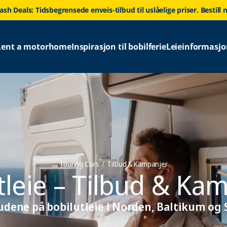
lash Deals: Tidsbegrensede enveis-tilbud til uslåelige priser. Bestill n
Rent a motorhome
Inspirasjon til bobilferie
Leieinformasjo
Touring Cars
Tilbud & Kampanjer
tleie – Tilbud & Ka
budene på bobilutleie i Norden, Baltikum og 