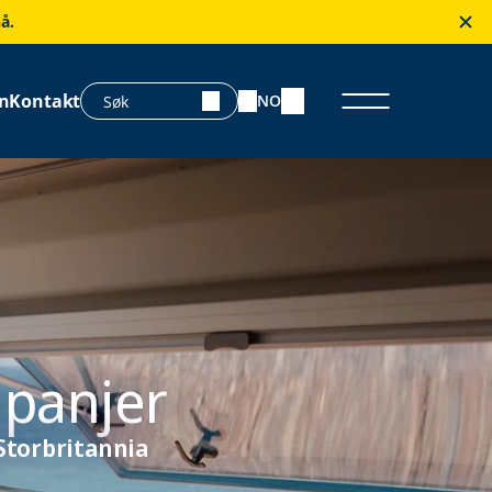
å.
n
Kontakt
NO
mpanjer
Storbritannia