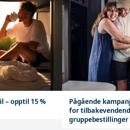
l – opptil 15 %
Pågående kampanje
for tilbakevendend
gruppebestillinger