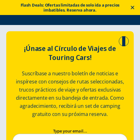
Flash Deals: Ofertas limitadas de solo ida a precios
imbatibles. Reserva ahora.
Touring Cars
Renta una autocaravana
Estonia
¡Únase al Círculo de Viajes de
Touring Cars!
Estonia en
Suscríbase a nuestro boletín de noticias e
autocaravana
inspírese con consejos de rutas seleccionadas,
trucos prácticos de viaje y ofertas exclusivas
Alquiler de autocaravanas y RV en Estonia
directamente en su bandeja de entrada. Como
agradecimiento, recibirá un set de camping
gratuito con su próxima reserva.
Type your email...