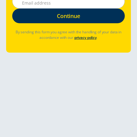
By sending this form you agree with the handling of your data in
accordance with our
privacy policy
.
¿Dónde desea viajar?
Fechas de reserva
¿Ya ha reservado? Gestionar reserva
Ver precios y disponibilidad
Alquiler de campers en Estonia para