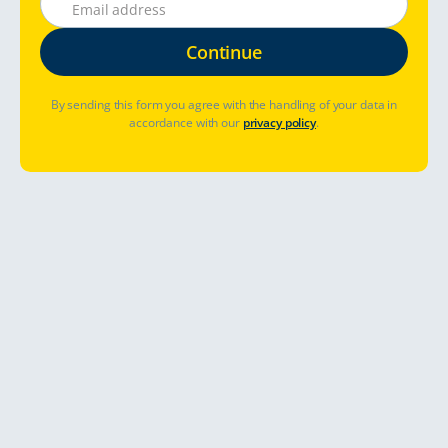
By sending this form you agree with the handling of your data in
accordance with our
privacy policy
.
¿Dónde desea viajar?
Fechas de reserva
¿Ya ha reservado? Gestionar reserva
Ver precios y disponibilidad
Explore Europa en autocaravana desde
los Países Bajos