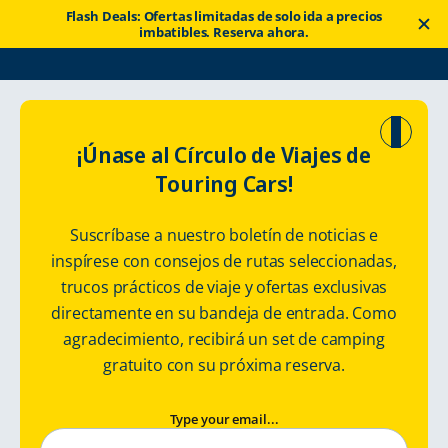
Flash Deals: Ofertas limitadas de solo ida a precios
imbatibles. Reserva ahora.
Touring Cars
Renta una autocaravana
Países Bajos
¡Únase al Círculo de Viajes de
Touring Cars!
Los Países Bajos
Suscríbase a nuestro boletín de noticias e
en autocaravana
inspírese con consejos de rutas seleccionadas,
trucos prácticos de viaje y ofertas exclusivas
Alquiler de autocaravanas y RV en los Países Bajos
directamente en su bandeja de entrada. Como
agradecimiento, recibirá un set de camping
gratuito con su próxima reserva.
Type your email...