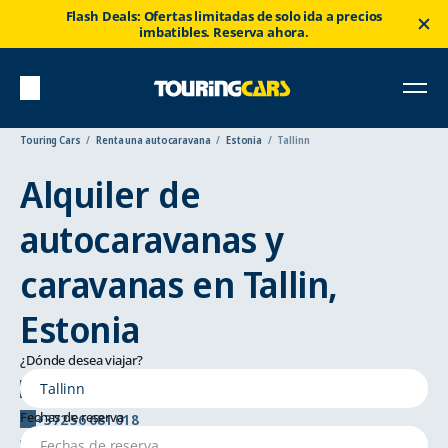
Flash Deals: Ofertas limitadas de solo ida a precios
imbatibles. Reserva ahora.
Touring Cars
Renta una autocaravana
Estonia
Tallinn
Alquiler de
autocaravanas y
caravanas en Tallin,
Estonia
¿Dónde desea viajar?
Härgmäe tn 24, 13525 Tallinn
Fechas de reserva
+372 56 681 018