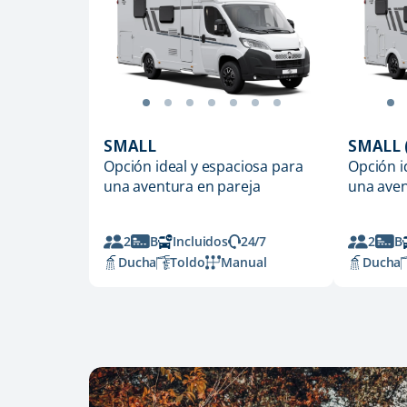
SMALL
SMALL 
Opción ideal y espaciosa para
Opción i
una aventura en pareja
una aven
2
B
Incluidos
24/7
2
B
Ducha
Toldo
Manual
Ducha