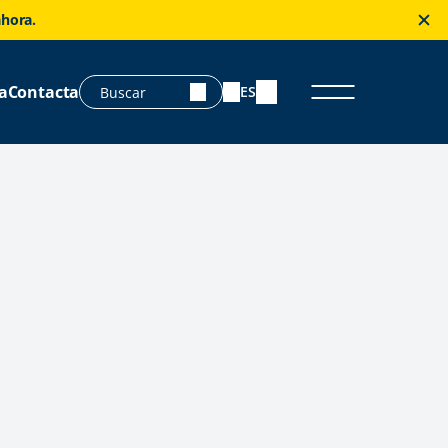
ahora.
a
Contacta
ES