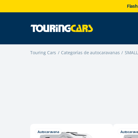
Flash
Touring Cars
Categorías de autocaravanas
SMALL 
Autocaravana
Autocarav