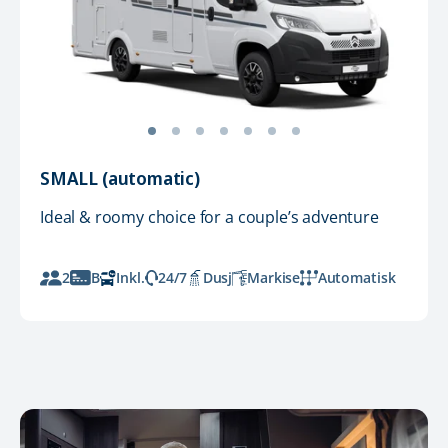
SMALL (automatic)
Ideal & roomy choice for a couple’s adventure
2
B
Inkl.
24/7
Dusj
Markise
Automatisk