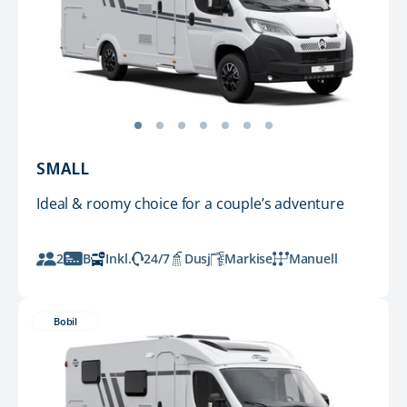
SMALL
Ideal & roomy choice for a couple’s adventure
2
B
Inkl.
24/7
Dusj
Markise
Manuell
Bobil