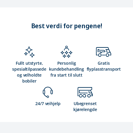
Best verdi for pengene!
Fullt utstyrte,
Personlig
Gratis
spesialtilpassede
kundebehandling
flyplasstransport
og velholdte
fra start til slutt
bobiler
24/7 veihjelp
Ubegrenset
kjørelengde