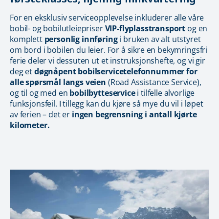
For en eksklusiv serviceopplevelse inkluderer alle våre
bobil- og bobilutleiepriser
VIP-flyplasstransport
og en
komplett
personlig innføring
i bruken av alt utstyret
om bord i bobilen du leier. For å sikre en bekymringsfri
ferie deler vi dessuten ut et instruksjonshefte, og vi gir
deg et
døgnåpent bobilservicetelefonnummer for
alle spørsmål langs veien
(Road Assistance Service),
og til og med en
bobilbytteservice
i tilfelle alvorlige
funksjonsfeil. I tillegg kan du kjøre så mye du vil i løpet
av ferien – det er
ingen begrensning i antall kjørte
kilometer.