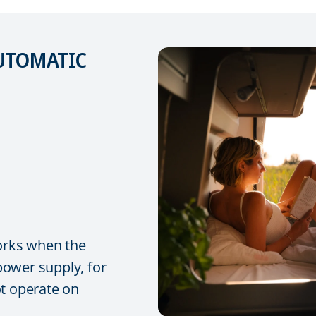
AUTOMATIC
orks when the
 power supply, for
t operate on