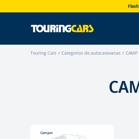
Flash
Touring Cars
Categorías de autocaravanas
CAMP 
CAM
Camper