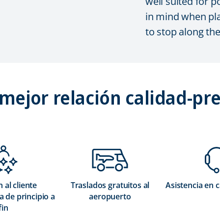
well suited for 
in mind when pl
to stop along th
 mejor relación calidad-pre
 al cliente
Traslados gratuitos al
Asistencia en 
 de principio a
aeropuerto
fin