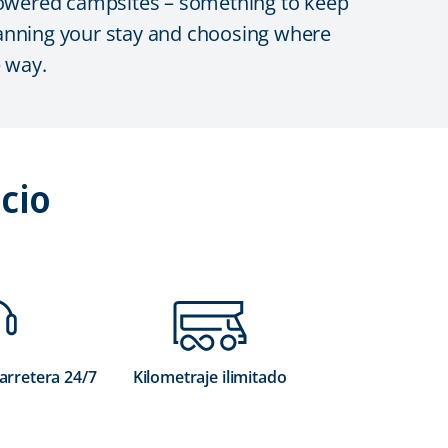
powered campsites – something to keep
anning your stay and choosing where
e way.
cio
carretera 24/7
Kilometraje ilimitado