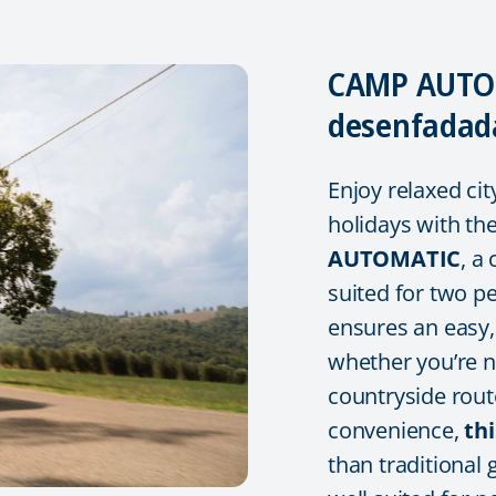
CAMP AUTOM
desenfadad
Enjoy relaxed ci
holidays with th
AUTOMATIC
, a
suited for two p
ensures an easy,
whether you’re n
countryside rout
convenience,
thi
than traditional 