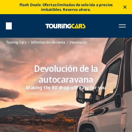
Flash Deals: Ofertas limitadas de solo ida a precios
imbatibles. Reserva ahora.
Touring Cars
Información de renta
Devolución
Devolución de la
autocaravana
Making the RV drop-off easy for you