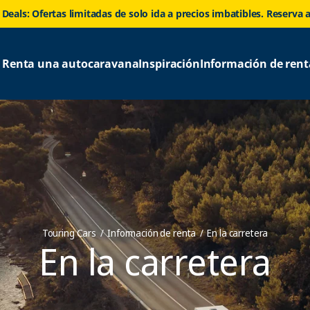
 Deals: Ofertas limitadas de solo ida a precios imbatibles. Reserva 
Renta una autocaravana
Inspiración
Información de rent
Touring Cars
Información de renta
En la carretera
En la carretera