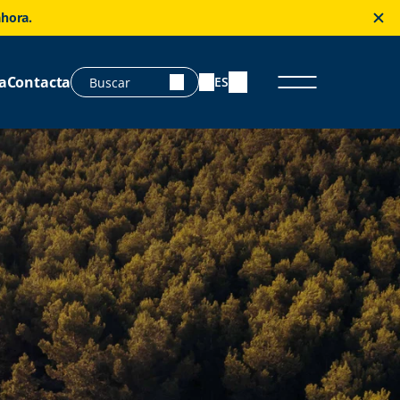
ahora.
a
Contacta
ES