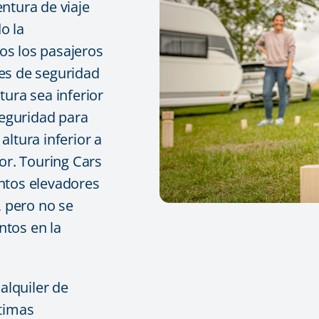
ntura de viaje
o la
os los pasajeros
es de seguridad
tura sea inferior
seguridad para
ltura inferior a
or. Touring Cars
ntos elevadores
, pero no se
entos en la
lquiler de
ltimas