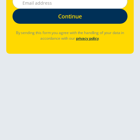
By sending this form you agree with the handling of your data in
accordance with our
privacy policy
.
¿Dónde desea viajar?
Fechas de reserva
¿Ya ha reservado? Gestionar reserva
Ver precios y disponibilidad
¡Un viaje por carretera con una
autocaravana de alquiler Premium