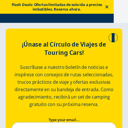
Flash Deals: Ofertas limitadas de solo ida a precios
imbatibles. Reserva ahora.
Touring Cars
Renta una autocaravana
Suecia
¡Únase al Círculo de Viajes de
Touring Cars!
Suecia en
Suscríbase a nuestro boletín de noticias e
autocaravana
inspírese con consejos de rutas seleccionadas,
trucos prácticos de viaje y ofertas exclusivas
Alquiler de autocaravanas y campers en Suecia
directamente en su bandeja de entrada. Como
agradecimiento, recibirá un set de camping
gratuito con su próxima reserva.
Type your email...