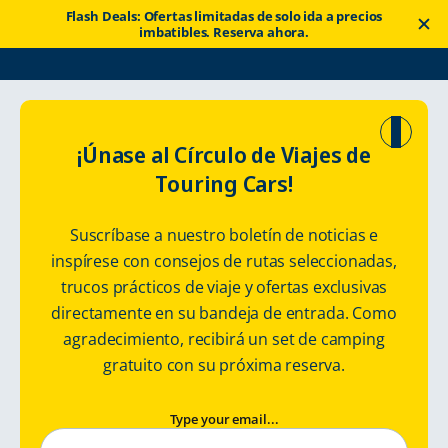
Flash Deals: Ofertas limitadas de solo ida a precios
imbatibles. Reserva ahora.
Touring Cars
Rutas
Arctic Ocean Tour with Rental Camper
¡Únase al Círculo de Viajes de
Touring Cars!
Arctic Ocean Tour
Suscríbase a nuestro boletín de noticias e
with Rental
inspírese con consejos de rutas seleccionadas,
trucos prácticos de viaje y ofertas exclusivas
Camper
directamente en su bandeja de entrada. Como
agradecimiento, recibirá un set de camping
gratuito con su próxima reserva.
Type your email...