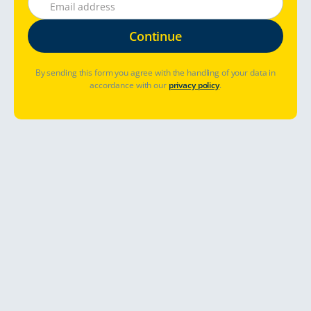
By sending this form you agree with the handling of your data in
accordance with our
privacy policy
.
¿Dónde desea viajar?
Fechas de reserva
¿Ya ha reservado? Gestionar reserva
Ver precios y disponibilidad
Arctic ocean with a rental camper