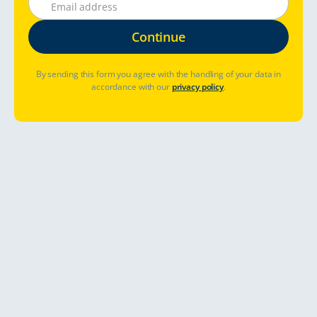
By sending this form you agree with the handling of your data in
accordance with our
privacy policy
.
¿Dónde desea viajar?
Fechas de reserva
¿Ya ha reservado? Gestionar reserva
Ver precios y disponibilidad
A year-round road trip in Finnish
lapland