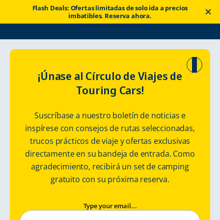
Flash Deals: Ofertas limitadas de solo ida a precios
imbatibles. Reserva ahora.
Touring Cars
Rutas
Road Trip in Finnish Lapland
¡Únase al Círculo de Viajes de
Touring Cars!
Road trip in
Suscríbase a nuestro boletín de noticias e
Finnish Lapland
inspírese con consejos de rutas seleccionadas,
trucos prácticos de viaje y ofertas exclusivas
Motorhome route: 865 km / 7 days
directamente en su bandeja de entrada. Como
agradecimiento, recibirá un set de camping
gratuito con su próxima reserva.
Type your email...