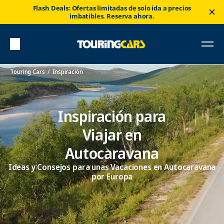
Flash Deals: Ofertas limitadas de solo ida a precios
imbatibles. Reserva ahora.
Touring Cars
Inspiración
Inspiración para
Viajar en
Autocaravana
Ideas y Consejos para unas Vacaciones en Autocaravana
por Europa