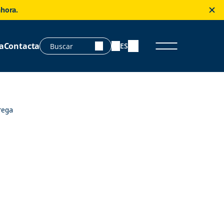
ahora.
a
Contacta
ES
rega