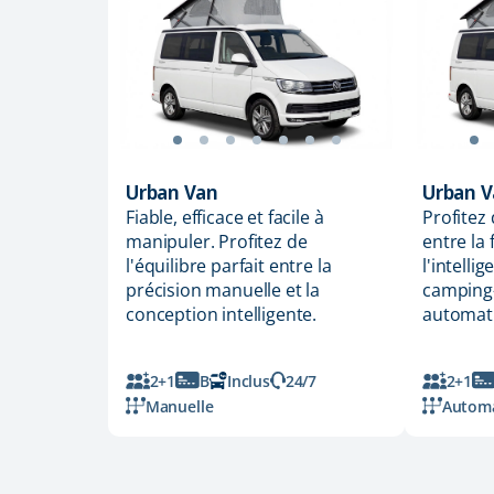
Urban Van
Urban V
Fiable, efficace et facile à
Profitez 
manipuler. Profitez de
entre la 
l'équilibre parfait entre la
l'intelli
précision manuelle et la
camping
conception intelligente.
automat
2+1
B
Inclus
24/7
2+1
Manuelle
Autom