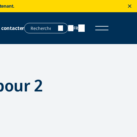
ntenant.
 contacter
FR
pour 2