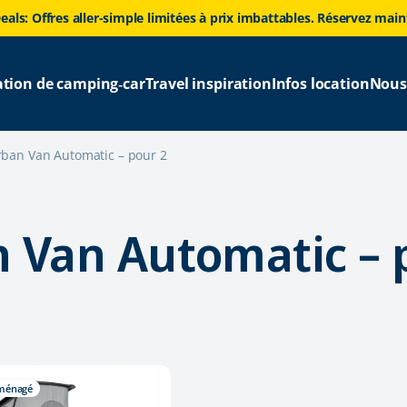
eals: Offres aller-simple limitées à prix imbattables. Réservez mai
ation de camping‑car
Travel inspiration
Infos location
Nous
ban Van Automatic – pour 2
 Van Automatic – 
ménagé