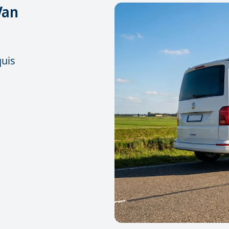
Van
quis