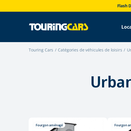
Flash D
Loc
Touring Cars
Catégories de véhicules de loisirs
Ur
Urban
Fourgon aménagé
Fourgon a