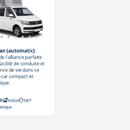
an (automatic)
de l'alliance parfaite
facilité de conduite et
gence de vie dans ce
-car compact et
ique.
B
Inclus
24/7
atique