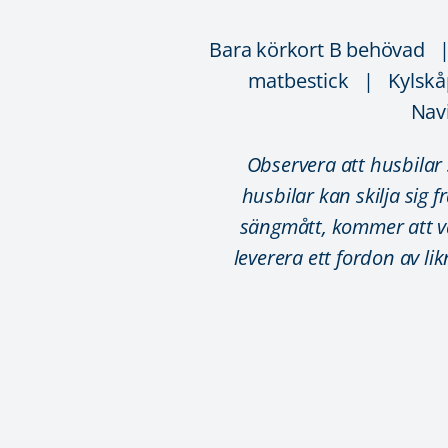
Bara körkort B behövad 
matbestick | Kylskåp
Navi
Observera att husbilar
husbilar kan skilja sig f
sängmått, kommer att var
leverera ett fordon av l