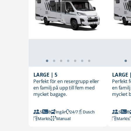
LARGE | 5
LARGE |
Perfekt för en resergrupp eller
Perfekt 
en familj på upp till fem med
en familj
mycket bagage.
mycket 
5
B
Ingår
24/7
Dusch
5
B
Markis
Manual
Markis