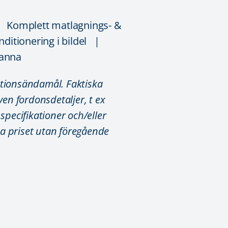
 Komplett matlagnings- &
itionering i bildel |
kanna
ationsändamål. Faktiska
även fordonsdetaljer, t ex
specifikationer och/eller
da priset utan föregående