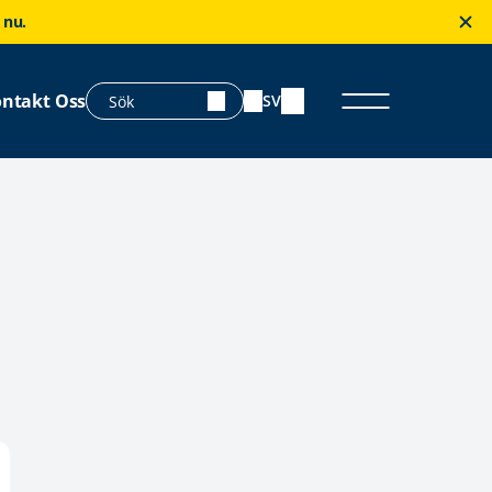
 nu.
ntakt Oss
SV