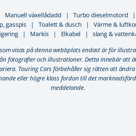
| Manuell växellådadd | Turbo dieselmotord |
, gasspis | Toalett & dusch | Värme & luftkond
gering | Markis | Elkabel | slang & vatten
 som visas på denna webbplats endast är för illustr
rån fotografier och illustrationer. Detta innebär att 
iera. Touring Cars förbehåller sig rätten att ändra 
iknande eller högre klass fordon till det marknadsför
meddelande.