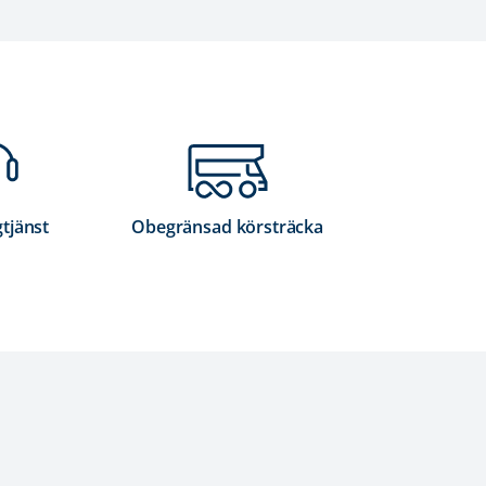
gtjänst
Obegränsad körsträcka