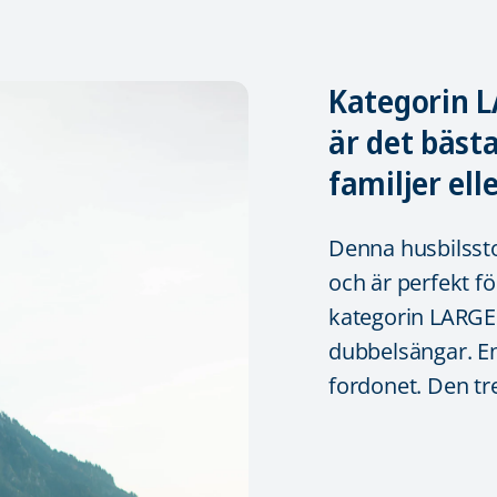
Kategorin 
är det bästa
familjer ell
Denna husbilssto
och är perfekt fö
kategorin LARGE
dubbelsängar. En
fordonet. Den t