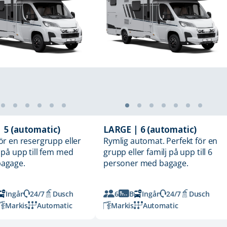
 5 (automatic)
LARGE | 6 (automatic)
för en resergrupp eller
Rymlig automat. Perfekt för en
 på upp till fem med
grupp eller familj på upp till 6
bagage.
personer med bagage.
Ingår
24/7
Dusch
6
B
Ingår
24/7
Dusch
Markis
Automatic
Markis
Automatic