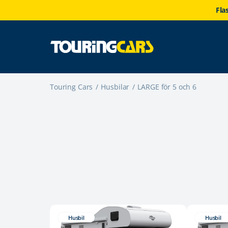
Fla
Touring Cars
Husbilar
LARGE för 5 och 6
Husbil
Husbil