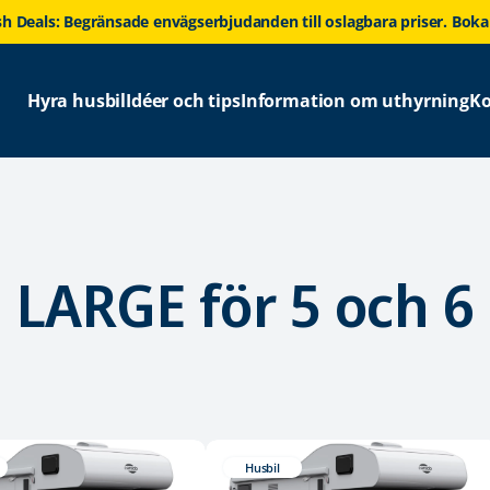
sh Deals: Begränsade envägserbjudanden till oslagbara priser. Boka
Hyra husbil
Idéer och tips
Information om uthyrning
Ko
LARGE för 5 och 6
Husbil