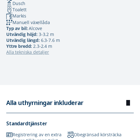
Dusch
Toalett
Markis
Manuell växellåda
Typ av bil:
Alcove
Utvändig höjd:
3-3.2 m
Utvändig längd:
6.3-7.6 m
Yttre bredd:
2.3-2.4 m
Alla tekniska detaljer
Alla uthyrningar inkluderar
Standardtjänster
Registrering av en extra
Obegränsad körsträcka