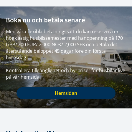
Boka nu och betala senare
Med våra flexibla betalningssätt du kan reservera en
högklassig husbilssemester med handpenning på 170
GBP/ 200 EUR/ 2,000 NOK/ 2,000 SEK och betala det
återstående beloppet 45 dagar före din första
hyresdag.
Kontrollera tillgänglighet och hyrpriser för husbilar live
på vår hemsida.
Hemsidan