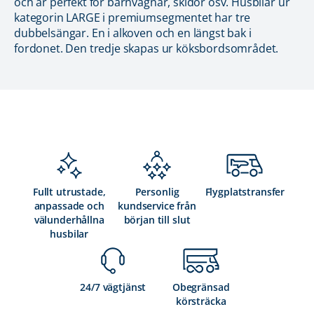
och är perfekt för barnvagnar, skidor osv. Husbilar ur
kategorin LARGE i premiumsegmentet har tre
dubbelsängar. En i alkoven och en längst bak i
fordonet. Den tredje skapas ur köksbordsområdet.
Fullt utrustade,
Personlig
Flygplatstransfer
anpassade och
kundservice från
välunderhållna
början till slut
husbilar
24/7 vägtjänst
Obegränsad
körsträcka