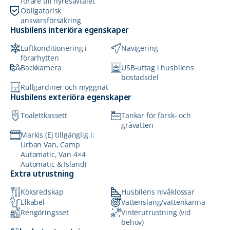
förare till hyresavtalet
Obligatorisk
ansvarsförsäkring
Husbilens interiöra egenskaper
Luftkonditionering i
Navigering
förarhytten
Backkamera
USB-uttag i husbilens
bostadsdel
Rullgardiner och myggnät
Husbilens exteriöra egenskaper
Toalettkassett
Tankar för färsk- och
gråvatten
Markis (Ej tillgänglig i:
Urban Van, Camp
Automatic, Van 4×4
Automatic & Island)
Extra utrustning
Köksredskap
Husbilens nivåklossar
Elkabel
Vattenslang/vattenkanna
Rengöringsset
Vinterutrustning (vid
behov)