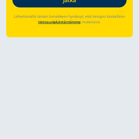
Lähettämällä tämän lomakkeen hyväksyt, että tietojasi käsitellään
tietosuojakäytäntömme
mukaisesti.
Aloituspaikka
Varauspäivät
Oletko jo varannut? Hallitse varaustasi
Katso hinnat ja saatavuus
Kiertomatka Lounais-Englannissa