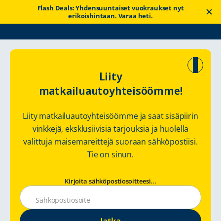
Flash Deals: Yhdensuuntaiset vuokraukset nyt
erikoishintaan. Varaa heti.
Touring
Matkailuautor
Tutustu Englannin maaseutualueeseen ja sen
Liity
Cars
eitit
upeaan rannikkoon
matkailuautoyhteisöömme!
Tutustu Englannin
Liity matkailuautoyhteisöömme ja saat sisäpiirin
maaseutualueese
vinkkejä, eksklusiivisia tarjouksia ja huolella
valittuja maisemareittejä suoraan sähköpostiisi.
en ja sen upeaan
Tie on sinun.
rannikkoon
Kirjoita sähköpostiosoitteesi...
matkailuauton kanssa