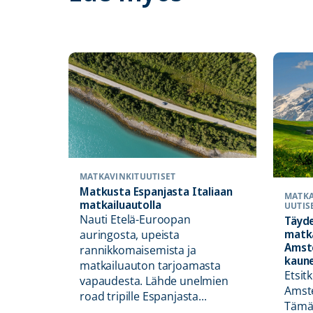
MATKAVINKIT
UUTISET
Matkusta Espanjasta Italiaan
MATKA
matkailuautolla
UUTIS
Nauti Etelä-Euroopan
Täyde
matk
auringosta, upeista
Amst
rannikkomaisemista ja
kaune
matkailuauton tarjoamasta
ri
Etsit
vapaudesta. Lähde unelmien
Amste
road tripille Espanjasta...
si?
Tämä