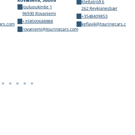
Rovaniemi, Suomi
Klettatröð 6
Joulupukintie 1
262 Reykjanesbær
96930 Rovaniemi
+3548409853
+358500688888
ars.com
keflavik@touringcars.com
rovaniemi@touringcars.com