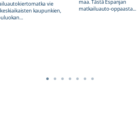
maa. Tästä Espanjan
iluautokiertomatka vie
matkailuauto-oppaasta...
 keskiaikaisten kaupunkien,
uluokan...