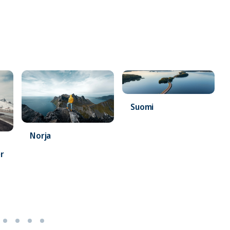
Suomi
Norja
er