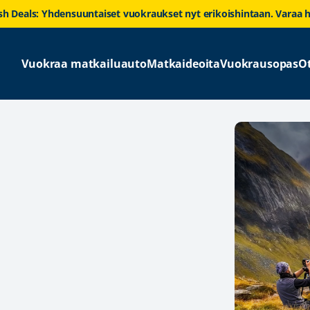
sh Deals: Yhdensuuntaiset vuokraukset nyt erikoishintaan. Varaa h
Vuokraa matkailuauto
Matkaideoita
Vuokrausopas
O