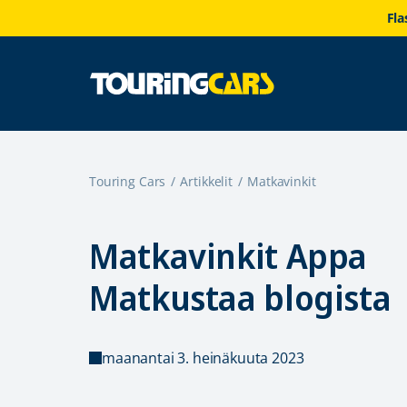
Fla
Touring Cars
Artikkelit
Matkavinkit
Matkavinkit Appa
Matkustaa blogista
maanantai 3. heinäkuuta 2023