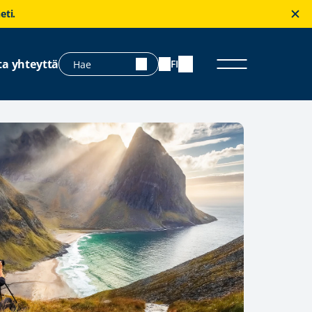
eti.
ta yhteyttä
FI