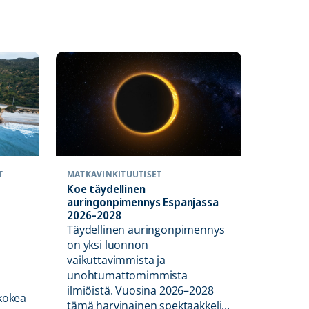
T
MATKAVINKIT
UUTISET
Koe täydellinen
auringonpimennys Espanjassa
2026–2028
Täydellinen auringonpimennys
on yksi luonnon
MATKAVI
vaikuttavimmista ja
Joogaa, 
unohtumattomimmista
patikoi
ilmiöistä. Vuosina 2026–2028
pysähdy
 kokea
tämä harvinainen spektaakkeli...