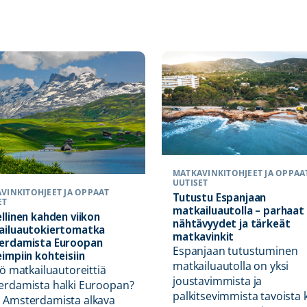
MATKAVINKIT
OHJEET JA OPPAA
UUTISET
VINKIT
OHJEET JA OPPAAT
Tutustu Espanjaan
ET
matkailuautolla – parhaat
llinen kahden viikon
nähtävyydet ja tärkeät
ailuautokiertomatka
matkavinkit
erdamista Euroopan
Espanjaan tutustuminen
impiin kohteisiin
matkailuautolla on yksi
kö matkailuautoreittiä
joustavimmista ja
rdamista halki Euroopan?
palkitsevimmista tavoista
 Amsterdamista alkava