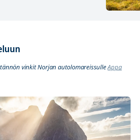
eluun
ytännön vinkit Norjan autolomareissulle
Appa