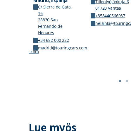
Madrid, Espanja
Tiilenlyöjänkuja 6
C/ Sierra de Gata,
01720 Vantaa
16
+358440566937
o-
28830 San
helsinki@touringc
Fernando de
 Port
Henares
+34 682 000 222
37 6202
madrid@touringcars.com
er@touringcars.com
Lue myös