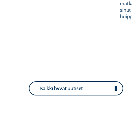
uat
matka
sinut
isesta
huipp
Kaikki hyvät uutiset