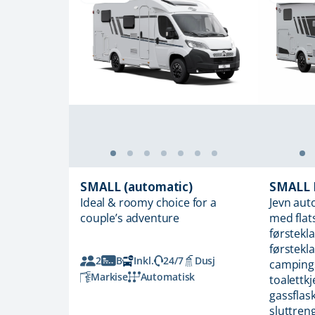
SMALL (automatic)
SMALL 
Ideal & roomy choice for a
Jevn aut
couple’s adventure
med flat
førstekl
førstekl
2
B
Inkl.
24/7
Dusj
campings
Markise
Automatisk
toalettkj
gassflas
sluttren