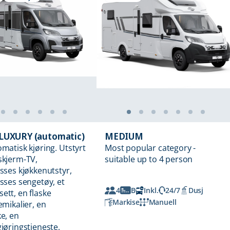
LUXURY (automatic)
MEDIUM
omatisk kjøring. Utstyrt
Most popular category -
skjerm-TV,
suitable up to 4 person
asses kjøkkenutstyr,
asses sengetøy, et
4
B
Inkl.
24/7
Dusj
ett, en flaske
Markise
Manuell
emikalier, en
ke, en
gjøringstjeneste,