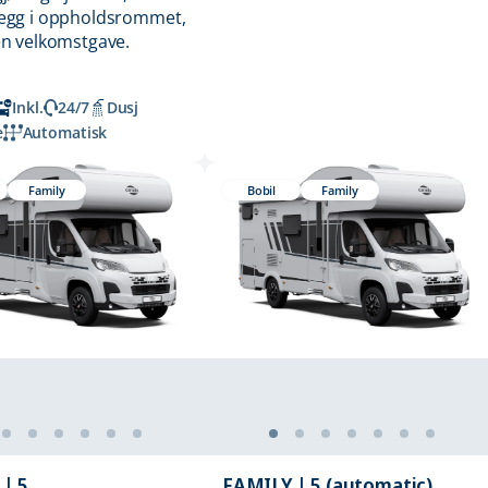
egg i oppholdsrommet,
en velkomstgave.
Inkl.
24/7
Dusj
e
Automatisk
Family
Bobil
Family
| 5
FAMILY | 5 (automatic)