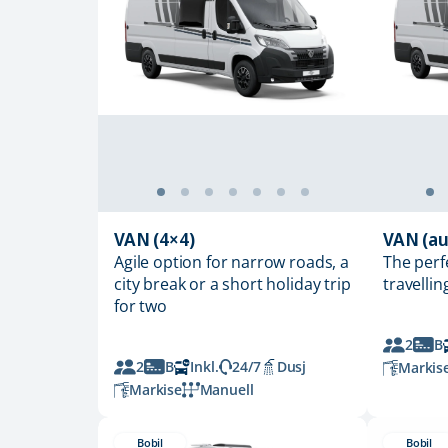
VAN (4×4)
VAN (au
Agile option for narrow roads, a
The perf
city break or a short holiday trip
travellin
for two
2
B
2
B
Inkl.
24/7
Dusj
Markis
Markise
Manuell
Bobil
Bobil