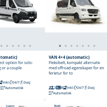
tomatic)
VAN 4×4 (automatic)
ect option for solo-
Fleksibelt, kompakt alternativ
g or a couple
med offroad-egenskaper for en
ferietur for to
Inkl.
24/7
Dusj
2
B
Inkl.
24/7
Dusj
e
Automatisk
Automatisk
Luxury
Bobil