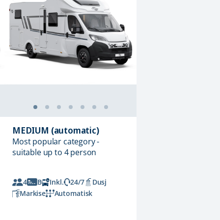
MEDIUM (automatic)
Most popular category -
suitable up to 4 person
4
B
Inkl.
24/7
Dusj
Markise
Automatisk