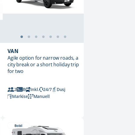
VAN
Agile option for narrow roads, a
city break or a short holiday trip
for two
2
B
Inkl.
24/7
Dusj
Markise
Manuell
Bobil