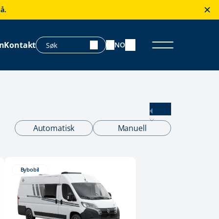
å.
n
Kontakt
NO
Automatisk
Manuell
Bybobil