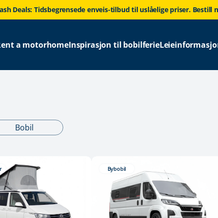
lash Deals: Tidsbegrensede enveis-tilbud til uslåelige priser. Bestill n
Rent a motorhome
Inspirasjon til bobilferie
Leieinformasjo
Bobil
r
Bybobil