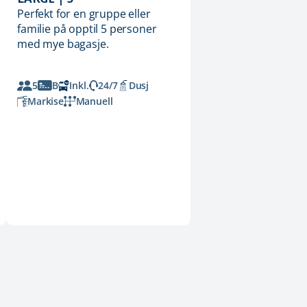
Perfekt for en gruppe eller
familie på opptil 5 personer
med mye bagasje.
5
B
Inkl.
24/7
Dusj
Markise
Manuell