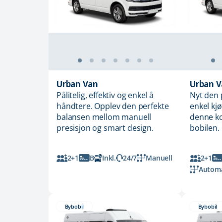
Urban Van
Urban V
Pålitelig, effektiv og enkel å
Nyt den 
håndtere. Opplev den perfekte
enkel kjø
balansen mellom manuell
denne k
presisjon og smart design.
bobilen.
2+1
B
Inkl.
24/7
Manuell
2+1
Automa
Bybobil
Bybobil