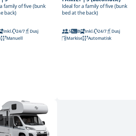
 a family of five (bunk
Ideal for a family of five (bunk
he back)
bed at the back)
Inkl.
24/7
Dusj
5
B
Inkl.
24/7
Dusj
e
Manuell
Markise
Automatisk