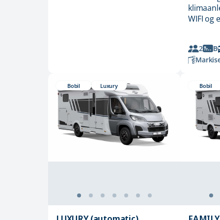
klimaanl
WIFI og 
2
B
Markis
Bobil
Luxury
Bobil
LUXURY (automatic)
FAMILY 