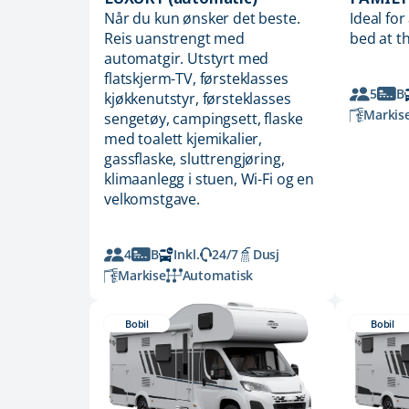
Når du kun ønsker det beste.
Ideal for
Reis uanstrengt med
bed at t
automatgir. Utstyrt med
flatskjerm-TV, førsteklasses
5
B
kjøkkenutstyr, førsteklasses
Markis
sengetøy, campingsett, flaske
med toalett kjemikalier,
gassflaske, sluttrengjøring,
klimaanlegg i stuen, Wi-Fi og en
velkomstgave.
4
B
Inkl.
24/7
Dusj
Markise
Automatisk
Bobil
Bobil