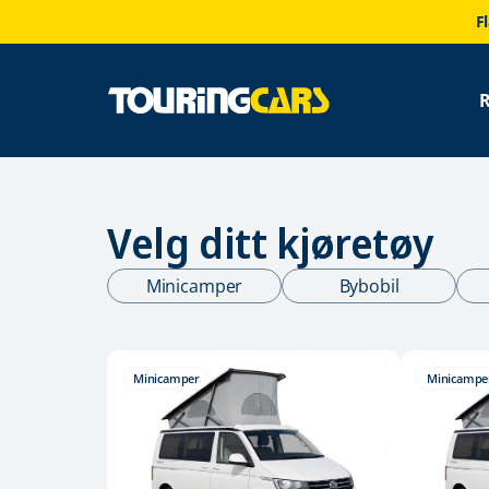
F
Velg ditt kjøretøy
Minicamper
Bybobil
Minicamper
Minicampe