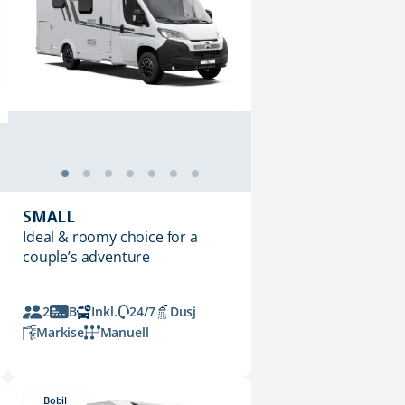
SMALL
Ideal & roomy choice for a
couple’s adventure
2
B
Inkl.
24/7
Dusj
Markise
Manuell
Bobil