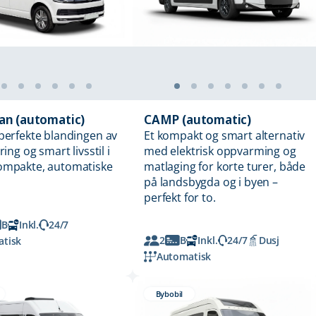
an (automatic)
CAMP (automatic)
perfekte blandingen av
Et kompakt og smart alternativ
ring og smart livsstil i
med elektrisk oppvarming og
ompakte, automatiske
matlaging for korte turer, både
på landsbygda og i byen –
perfekt for to.
B
Inkl.
24/7
2
B
Inkl.
24/7
Dusj
tisk
Automatisk
Bybobil