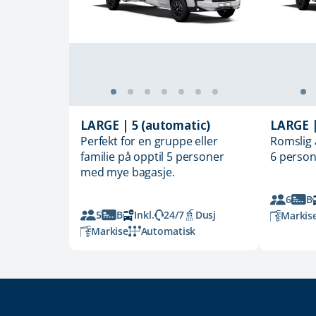
LARGE | 5 (automatic)
LARGE |
Perfekt for en gruppe eller
Romslig 
familie på opptil 5 personer
6 person
med mye bagasje.
6
B
5
B
Inkl.
24/7
Dusj
Markis
Markise
Automatisk