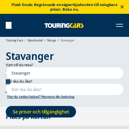
Flash Deals: Begränsade envägserbjudanden till oslagbara
priser. Boka nu.
Touring Cars
Hyra husbil
Norge
Stavanger
Stavanger
Vart vill du resa?
, Stavanger
När ska du åka?
Har du redan bokat? Hantera din bokning
Se priser och tillgänglighet
Plats på kartan