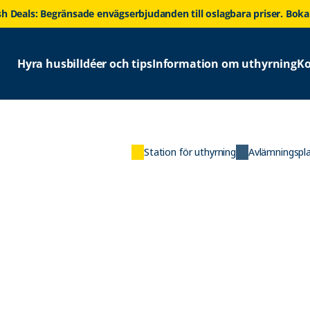
sh Deals: Begränsade envägserbjudanden till oslagbara priser. Boka
Hyra husbil
Idéer och tips
Information om uthyrning
Ko
Station för uthyrning
Avlämningspla