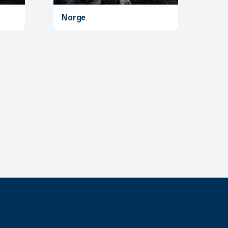
Norge
Fin