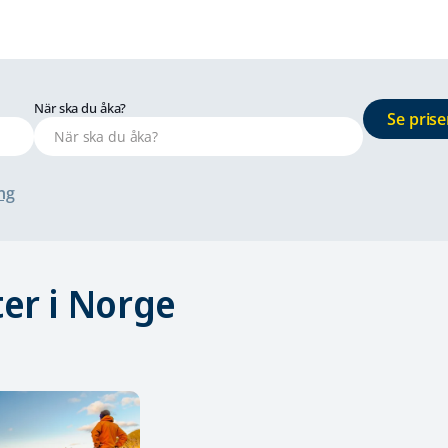
När ska du åka?
Se prise
ng
ter i Norge