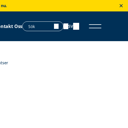
 nu.
ntakt Oss
SV
tser