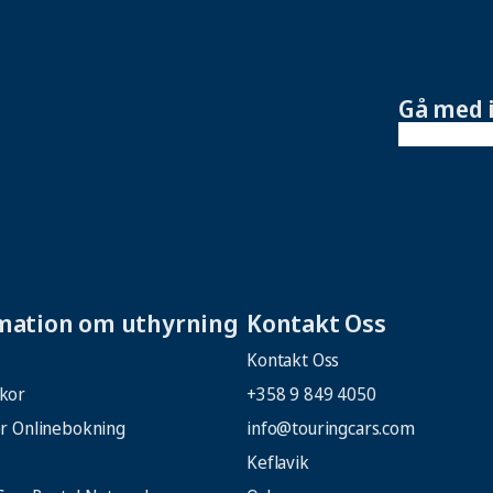
Gå med 
mation om uthyrning
Kontakt Oss
Kontakt Oss
lkor
+358 9 849 4050
för Onlinebokning
info@touringcars.com
Keflavik