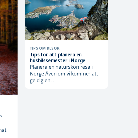
TIPS OM RESOR
Tips för att planera en
husbilssemester i Norge
Planera en naturskön resa i
Norge Även om vi kommer att
TIPS OM
ge dig en...
Restips
norrsk
Jakt på 
hur – f
naturfe
e
nat