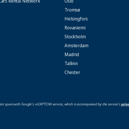
Cars Rental Network
Oslo
Tromsø
Helsingfors
Rovaniemi
Stockholm
Amsterdam
Madrid
Tallinn
Chester
ent spam with Google's reCAPTCHA service, which is accompanied by the service's
priv