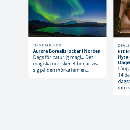
TIPS OM RESOR
DEALS
Aurora Borealis lockar i Norden
Ett E
Hyra 
Dags för naturlig magi… Det
Dagen
magiska norrskenet börjar visa
Långa
sig på den mörka himlen...
14 da
dagsp
interva
Ett
dig,
...