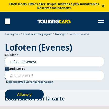
Flash Deals: Offres aller-simple limitées à prix imbattables.
Réservez maintenant.
Touring Cars
Location de camping‑car
Norvège
Lofoten (Evenes)
Lofoten (Evenes)
Où aller ?
, Evenes
Quand partir ?
Déjà réservé ? Gérer la réservation
Allons-y
Localisation sur la carte