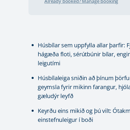
Already booked? Manage booking
Húsbílar sem uppfylla allar þarfir: F
hágæða floti, sérútbúnir bílar, eng
leigutími
Húsbílaleiga sniðin að þínum þörf
geymsla fyrir mikinn farangur, hjóla
gæludýr leyfð
Keyrðu eins mikið og þú vilt: Ótak
einstefnuleigur í boði