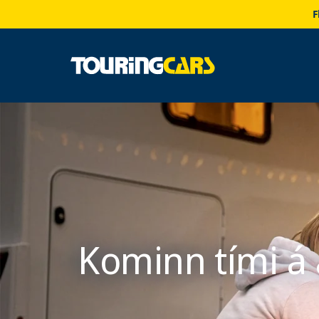
F
Kominn tími á