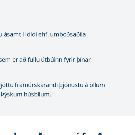
igu ásamt Höldi ehf. umboðsaðila
em er að fullu útbúinn fyrir þínar
 Njóttu framúrskarandi þjónustu á öllum
i Þýskum húsbílum.