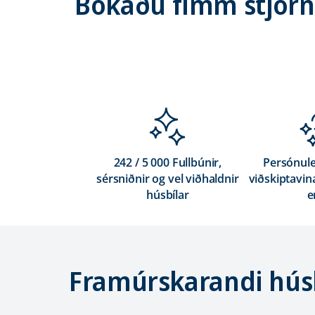
Bókaðu fimm stjörnu
242 / 5 000 Fullbúnir,
Persónul
sérsniðnir og vel viðhaldnir
viðskiptavina
húsbílar
e
Framúrskarandi húsb