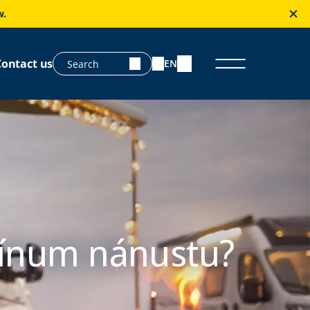
w.
Contact us
EN
þínum nánustu?