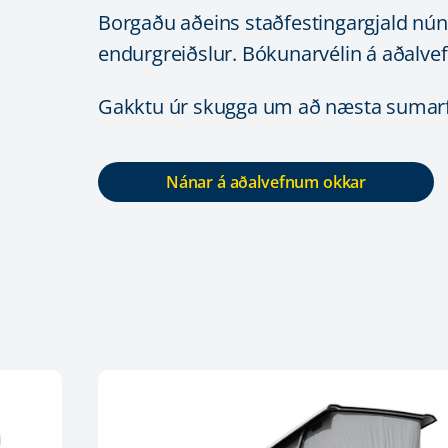
Borgaðu aðeins staðfestingargjald nún
endurgreiðslur. Bókunarvélin á aðalvef
Gakktu úr skugga um að næsta sumarfrí
Nánar á aðalvefnum okkar