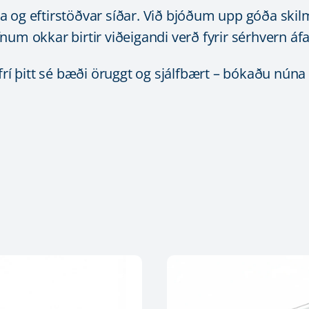
a og eftirstöðvar síðar. Við bjóðum upp góða skil
num okkar birtir viðeigandi verð fyrir sérhvern áf
 þitt sé bæði öruggt og sjálfbært – bókaðu núna 