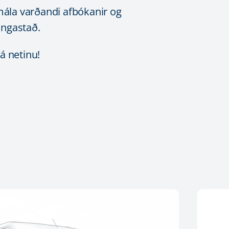
mála varðandi afbókanir og
angastað.
á netinu!