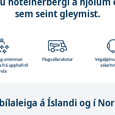
 hótelherbergi á hjólum 
sem seint gleymist.
eg umönnun
Flugvallarakstur
Vegaþjónu
 frá upphafi til
sólarhr
nda
ílaleiga á Íslandi og í No