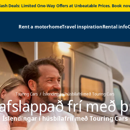
lash Deals: Limited One-Way Offers at Unbeatable Prices. Book no
Rent a motorhome
Travel inspiration
Rental info
Touring Cars
Íslendingar í húsbílafríi með Touring Cars
 afslappað frí með 
Íslendingar í húsbílafríi með Touring Cars