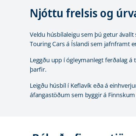
Njóttu frelsis og úr
Veldu húsbílaleigu sem þú getur ávallt
Touring Cars á Íslandi sem jafnframt er
Leggðu upp í ógleymanlegt ferðalag á t
þarfir.
Leigðu húsbíl í Keflavík eða á einhver
áfangastöðum sem byggir á Finnskum 