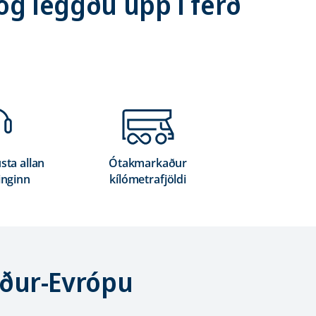
og leggðu upp í ferð
sta allan
Ótakmarkaður
inginn
kílómetrafjöldi
rður-Evrópu