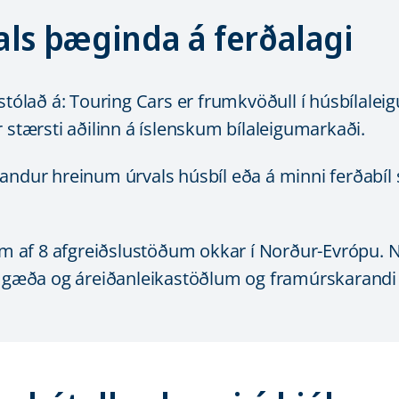
vals þæginda á ferðalagi
 stólað á: Touring Cars er frumkvöðull í húsbílale
 stærsti aðilinn á íslenskum bílaleigumarkaði.
andur hreinum úrvals húsbíl eða á minni ferðabíl s
jum af 8 afgreiðslustöðum okkar í Norður-Evrópu.
gæða og áreiðanleikastöðlum og framúrskarand