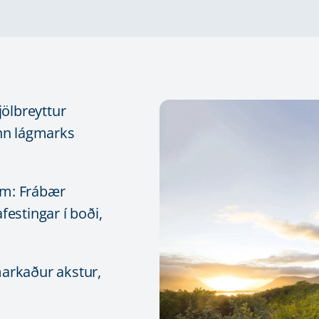
jölbreyttur
inn lágmarks
um: Frábær
festingar í boði,
markaður akstur,